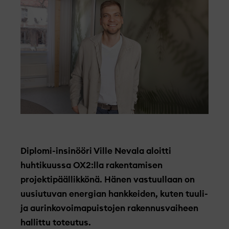
Diplomi-insinööri Ville Nevala aloitti
huhtikuussa OX2:lla rakentamisen
projektipäällikkönä. Hänen vastuullaan on
uusiutuvan energian hankkeiden, kuten tuuli-
ja aurinkovoimapuistojen rakennusvaiheen
hallittu toteutus.