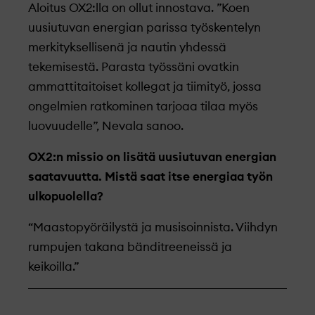
Aloitus OX2:lla on ollut innostava. ”Koen
uusiutuvan energian parissa työskentelyn
merkityksellisenä ja nautin yhdessä
tekemisestä. Parasta työssäni ovatkin
ammattitaitoiset kollegat ja tiimityö, jossa
ongelmien ratkominen tarjoaa tilaa myös
luovuudelle”, Nevala sanoo.
OX2:n missio on lisätä uusiutuvan energian
saatavuutta. Mistä saat itse energiaa työn
ulkopuolella?
“Maastopyöräilystä ja musisoinnista. Viihdyn
rumpujen takana bänditreeneissä ja
keikoilla.”