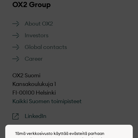
OX2 Group
About OX2
Investors
Global contacts
Career
OX2 Suomi
Kansakoulukuja 1
FI-00100 Helsinki
Kaikki Suomen toimipisteet
LinkedIn
Tämä verkkosivusto käyttää evästeitä parhaan