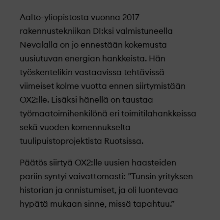
Aalto-yliopistosta vuonna 2017
rakennustekniikan DI:ksi valmistuneella
Nevalalla on jo ennestään kokemusta
uusiutuvan energian hankkeista. Hän
työskentelikin
vastaavissa tehtävissä
viimeiset kolme
vuotta
ennen
siirtymistään
OX2:lle. Lisäksi hänellä on taustaa
työmaatoimihenkilönä eri toimitilahankkeissa
sekä vuoden komennukselta
tuulipuistoprojektista Ruotsissa.
Päätös siirtyä OX2:lle uusien haasteiden
pariin syntyi vaivattomasti: ”Tunsin yrityksen
historian ja onnistumiset, ja oli luontevaa
hypätä mukaan sinne, missä tapahtuu
.”