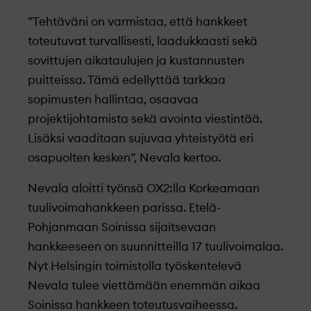
”Tehtäväni on varmistaa, että hankkeet
toteutuvat turvallisesti, laadukkaasti sekä
sovittujen aikataulujen ja kustannusten
puitteissa. Tämä edellyttää tarkkaa
sopimusten hallintaa, osaavaa
projektijohtamista sekä avointa viestintää.
Lisäksi vaaditaan sujuvaa yhteistyötä eri
osapuolten kesken”, Nevala kertoo.
Nevala aloitti työnsä OX2:lla Korkeamaan
tuulivoimahankkeen parissa. Etelä-
Pohjanmaan Soinissa sijaitsevaan
hankkeeseen on suunnitteilla 17 tuulivoimalaa.
Nyt Helsingin toimistolla työskentelevä
Nevala tulee viettämään enemmän aikaa
Soinissa hankkeen toteutusvaiheessa.