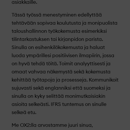
asiakkaille.
Tässä työssä menestyminen edellyttää
tehtävään sopivaa koulutusta ja monipuolista
taloushallinnon työkokemusta esimerkiksi
tilintarkastuksen tai kirjanpidon parista.
Sinulla on esihenkilökokemusta ja haluat
luoda ympärillesi positiivisen ilmapiirin, jossa
on hyvä tehdä töitä. Toimit analyyttisesti ja
omaat vahvaa näkemystä sekä kokemusta
kehittää työtapoja ja prosesseja. Kommunikoit
sujuvasti sekä englanniksi että suomeksi ja
sinulla on kyky selittää monimutkaisiakin
asioita selkeästi. IFRS tuntemus on sinulle
selkeä etu.
Me OX2:lla arvostamme juuri sinua,