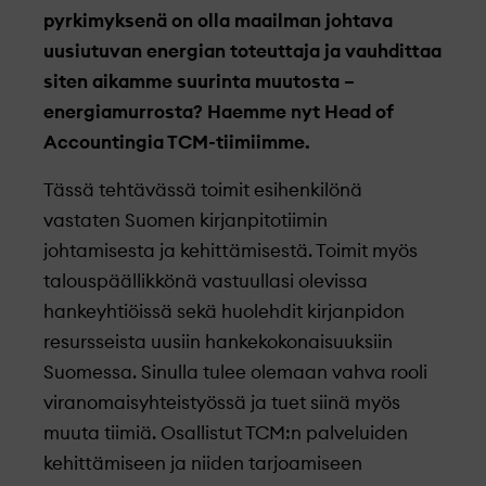
pyrkimyksenä on olla maailman johtava
uusiutuvan energian toteuttaja ja vauhdittaa
siten aikamme suurinta muutosta –
energiamurrosta? Haemme nyt Head of
Accountingia TCM-tiimiimme.
Tässä tehtävässä toimit esihenkilönä
vastaten Suomen kirjanpitotiimin
johtamisesta ja kehittämisestä. Toimit myös
talouspäällikkönä vastuullasi olevissa
hankeyhtiöissä sekä huolehdit kirjanpidon
resursseista uusiin hankekokonaisuuksiin
Suomessa. Sinulla tulee olemaan vahva rooli
viranomaisyhteistyössä ja tuet siinä myös
muuta tiimiä. Osallistut TCM:n palveluiden
kehittämiseen ja niiden tarjoamiseen