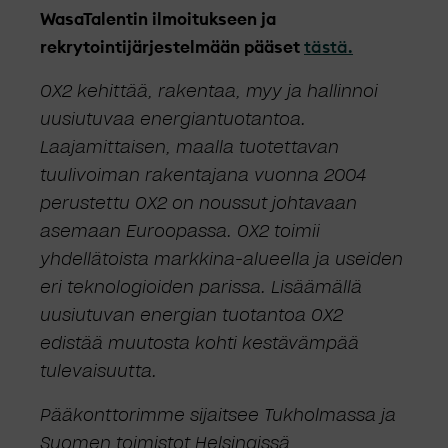
WasaTalentin ilmoitukseen ja
rekrytointijärjestelmään pääset
tästä.
OX2 kehittää, rakentaa, myy ja hallinnoi
uusiutuvaa energiantuotantoa.
Laajamittaisen, maalla tuotettavan
tuulivoiman rakentajana vuonna 2004
perustettu OX2 on noussut johtavaan
asemaan Euroopassa. OX2 toimii
yhdellätoista markkina-alueella ja useiden
eri teknologioiden parissa. Lisäämällä
uusiutuvan energian tuotantoa OX2
edistää muutosta kohti kestävämpää
tulevaisuutta.
Pääkonttorimme sijaitsee Tukholmassa ja
Suomen toimistot Helsingissä,