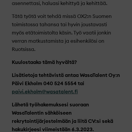
asennettasi, haluasi kehittyä ja kehittää.
Tätä työtä voit tehdä missä OX2:n Suomen
toimistossa tahansa tai hyvin joustavasti
myös etätoimistolta käsin. Työ vaatii jonkin
verran matkustamista ja esihenkilösi on
Ruotsissa.
Kuulostaako tämä hyvältä?
Lisätietoja tehtävistä antaa WasaTalent Oy:n
Päivi Ekholm 040 524 5554 tai
paivi.ekholm@wasatalent.fi
Lähetä työhakemuksesi suoraan
WasaTalentin sähköiseen
rekrytointijärjestelmään ja liitä CV:si sekä
hakukirjeesi viimeistään 6.3.2023.