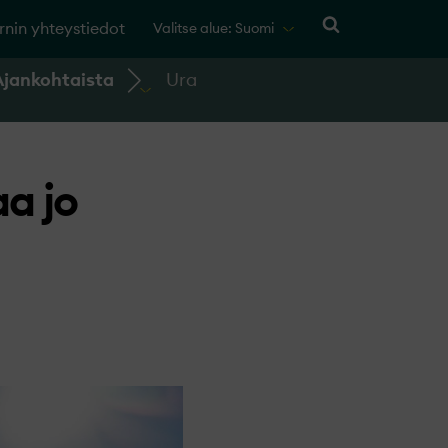
rnin yhteystiedot
Valitse alue: Suomi
Ajankohtaista
Ura
a jo