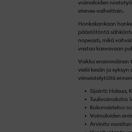
voimaloiden nostotyöt
etenee vaiheittain.
Honkakankaan hanke os
päästötöntä sähköntu
nopeasti, mikä vahvis
vastaa kasvavaan pu
Vaikka ensimmäinen tu
vielä kesän ja syksyn
viimeistelytöitä enne
Sijainti: Halsua
Tuulivoimaloita: 1
Kokonaisteho: n
Voimaloiden eni
Arvioitu vuositu