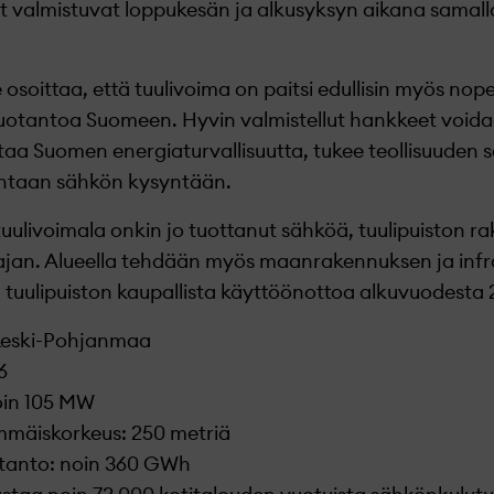
 valmistuvat loppukesän ja alkusyksyn aikana samall
oittaa, että tuulivoima on paitsi edullisin myös nopei
otantoa Suomeen. Hyvin valmistellut hankkeet voida
taa Suomen energiaturvallisuutta, tukee teollisuuden 
htaan sähkön kysyntään.
ulivoimala onkin jo tuottanut sähköä, tuulipuiston r
 ajan. Alueella tehdään myös maanrakennuksen ja infr
n tuulipuiston kaupallista käyttöönottoa alkuvuodesta 
, Keski-Pohjanmaa
6
oin 105 MW
mmäiskorkeus: 250 metriä
otanto: noin 360 GWh