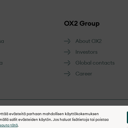
OX2 Group
sa
About OX2
Investors
a
Global contacts
Career
yttää evästeitä parhaan mahdollisen käyttökokemuksen
etosuojakäytäntö
llä sallit evästeiden käytön. Jos haluat lisätietoja tai poistaa
sauta tätä
.