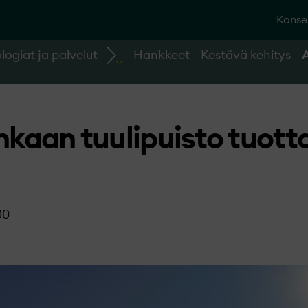
Konse
logiat ja palvelut
Hankkeet
Kestävä kehitys
aan tuulipuisto tuotta
00