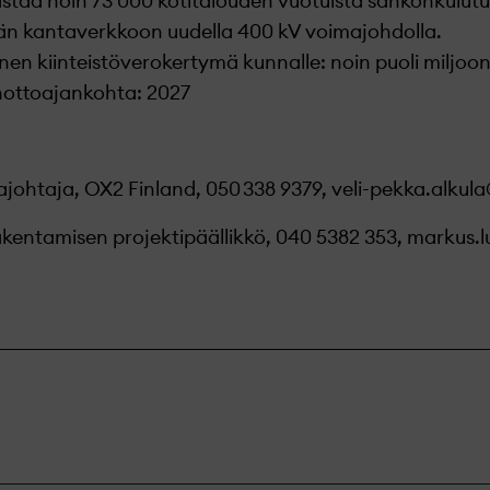
staa noin 73 000 kotitalouden vuotuista sähkönkulut
etään kantaverkkoon uudella 400 kV voimajohdolla.
inen kiinteistöverokertymä kunnalle: noin puoli miljo
nottoajankohta: 2027
ajohtaja, OX2 Finland, 050 338 9379,
veli-pekka.alku
kentamisen projektipäällikkö, 040 5382 353,
markus.