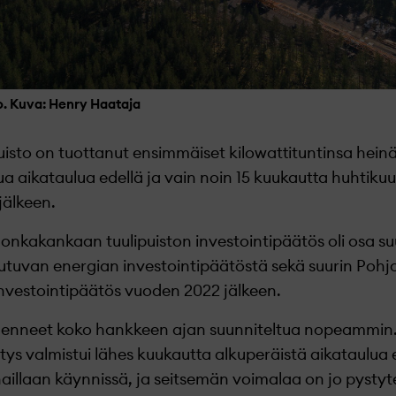
. Kuva: Henry Haataja
sto on tuottanut ensimmäiset kilowattituntinsa heinä
a aikataulua edellä ja vain noin 15 kuukautta huhtiku
jälkeen.
onkakankaan tuulipuiston investointipäätös oli osa suu
tuvan energian investointipäätöstä sekä suurin Pohj
nvestointipäätös vuoden 2022 jälkeen.
enneet koko hankkeen ajan suunniteltua nopeammin. 
s valmistui lähes kuukautta alkuperäistä aikataulua 
aillaan käynnissä, ja seitsemän voimalaa on jo pystyte