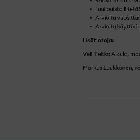
Vuosituotanto va
Tuulipuisto liit
Arvioitu vuositta
Arvioitu käyttöö
Lisätietoja:
Veli-Pekka Alkula, ma
Markus Luukkonen, ra