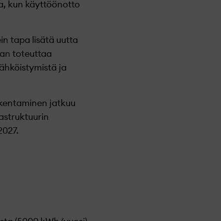
a, kun käyttöönotto
n tapa lisätä uutta
an toteuttaa
sähköistymistä ja
akentaminen jatkuu
astruktuurin
2027.