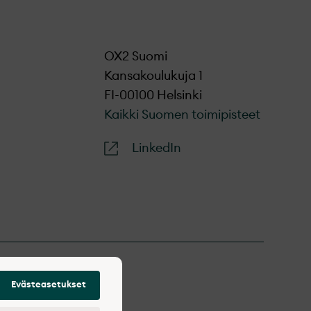
OX2 Suomi
Kansakoulukuja 1
FI-00100 Helsinki
Kaikki Suomen toimipisteet
LinkedIn
Evästeasetukset