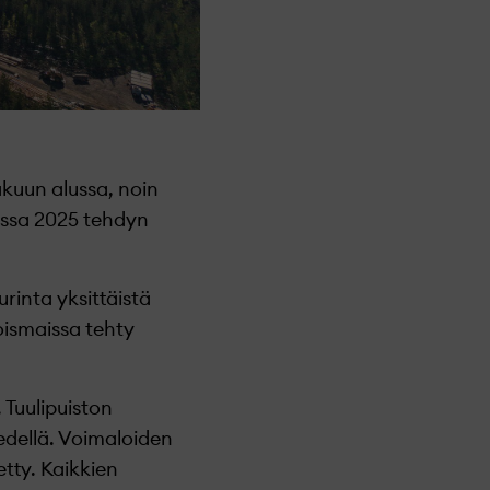
kuun alussa, noin
ussa 2025 tehdyn
rinta yksittäistä
oismaissa tehty
Tuulipuiston
edellä. Voimaloiden
tty. Kaikkien