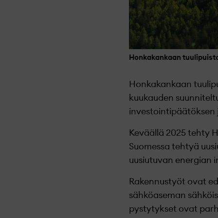
Honkakankaan tuulipuisto
Honkakankaan tuulipui
kuukauden suunniteltu
investointipäätöksen 
Keväällä 2025 tehty H
Suomessa tehtyä uusiu
uusiutuvan energian i
Rakennustyöt ovat ed
sähköaseman sähköisty
pystytykset ovat parh