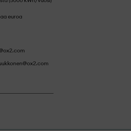
usta (5000 kWh/vuosi)
onaa euroa
la@ox2.com
luukkonen@ox2.com