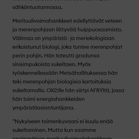
sähköntuotannossa.
Merituulivoimahankkeet edellyttävät veteen
ja merenpohjaan liittyvää huippuosaamista.
Välimaa on ympäristö- ja meriekologiaan
erikoistunut biologi, joka tuntee merenpohjat
perin pohjin. Hän toteutti gradunsa
sinisimpukoista sukeltaen. Myös
työskennellessään Metsähallituksessa hän
teki merenpohjan biologisia kartoituksia
sukeltamalla. OX2:lle hän siirtyi AFRYltä, jossa
hän toimi energiahankkeiden
ympäristöasiantuntijana.
”Nykyiseen toimenkuvaani ei kuulu enää
sukeltaminen. Mutta kun saamme
ensimmäisen merituulivoimalahankkeen