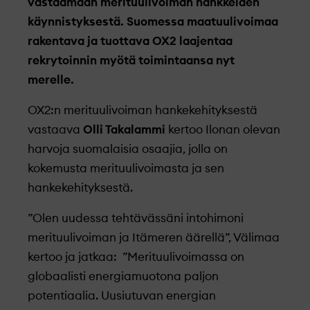
vastaamaan merituulivoiman hankkeiden
käynnistyksestä. Suomessa maatuulivoimaa
rakentava ja tuottava OX2 laajentaa
rekrytoinnin myötä toimintaansa nyt
merelle.
OX2:n merituulivoiman hankekehityksestä
vastaava
Olli Takalammi
kertoo Ilonan olevan
harvoja suomalaisia osaajia, jolla on
kokemusta merituulivoimasta ja sen
hankekehityksestä.
”Olen uudessa tehtävässäni intohimoni
merituulivoiman ja Itämeren äärellä”, Välimaa
kertoo ja jatkaa: ”Merituulivoimassa on
globaalisti energiamuotona paljon
potentiaalia. Uusiutuvan energian