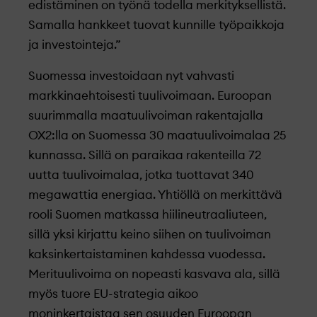
edistäminen on työnä todella merkityksellistä.
Samalla hankkeet tuovat kunnille työpaikkoja
ja investointeja.”
Suomessa investoidaan nyt vahvasti
markkinaehtoisesti tuulivoimaan. Euroopan
suurimmalla maatuulivoiman rakentajalla
OX2:lla on Suomessa 30 maatuulivoimalaa 25
kunnassa. Sillä on paraikaa rakenteilla 72
uutta tuulivoimalaa, jotka tuottavat 340
megawattia energiaa. Yhtiöllä on merkittävä
rooli Suomen matkassa hiilineutraaliuteen,
sillä yksi kirjattu keino siihen on tuulivoiman
kaksinkertaistaminen kahdessa vuodessa.
Merituulivoima on nopeasti kasvava ala, sillä
myös tuore EU-strategia aikoo
moninkertaistaa sen osuuden Euroopan