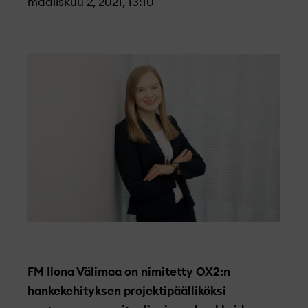
maaliskuu 2, 2021, 13:10
FM Ilona Välimaa on nimitetty OX2:n
hankekehityksen projektipäälliköksi