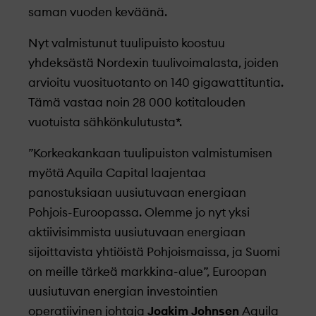
saman vuoden keväänä.
Nyt valmistunut tuulipuisto koostuu
yhdeksästä Nordexin tuulivoimalasta, joiden
arvioitu vuosituotanto on 140 gigawattituntia.
Tämä vastaa noin 28 000 kotitalouden
vuotuista sähkönkulutusta*.
”Korkeakankaan tuulipuiston valmistumisen
myötä Aquila Capital laajentaa
panostuksiaan uusiutuvaan energiaan
Pohjois-Euroopassa. Olemme jo nyt yksi
aktiivisimmista uusiutuvaan energiaan
sijoittavista yhtiöistä Pohjoismaissa, ja Suomi
on meille tärkeä markkina-alue”, Euroopan
uusiutuvan energian investointien
operatiivinen johtaja
Joakim Johnsen
Aquila