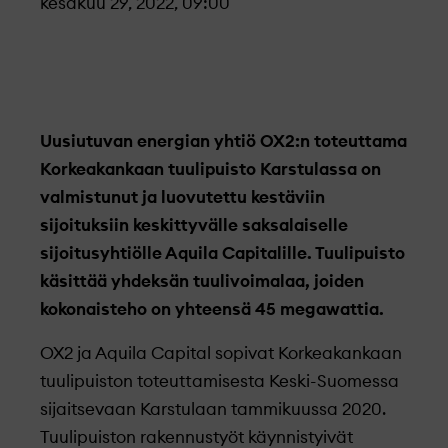
kesäkuu 29, 2022, 09:00
Uusiutuvan energian yhtiö OX2:n toteuttama
Korkeakankaan tuulipuisto Karstulassa on
valmistunut ja luovutettu kestäviin
sijoituksiin keskittyvälle saksalaiselle
sijoitusyhtiölle Aquila Capitalille. Tuulipuisto
käsittää yhdeksän tuulivoimalaa, joiden
kokonaisteho on yhteensä 45 megawattia.
OX2 ja Aquila Capital sopivat Korkeakankaan
tuulipuiston toteuttamisesta Keski-Suomessa
sijaitsevaan Karstulaan tammikuussa 2020.
Tuulipuiston rakennustyöt käynnistyivät