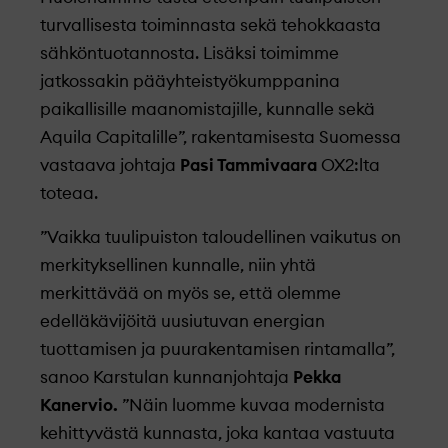
turvallisesta toiminnasta sekä tehokkaasta
sähköntuotannosta. Lisäksi toimimme
jatkossakin pääyhteistyökumppanina
paikallisille maanomistajille, kunnalle sekä
Aquila Capitalille”, rakentamisesta Suomessa
vastaava johtaja
Pasi Tammivaara
OX2:lta
toteaa.
”Vaikka tuulipuiston taloudellinen vaikutus on
merkityksellinen kunnalle, niin yhtä
merkittävää on myös se, että olemme
edelläkävijöitä uusiutuvan energian
tuottamisen ja puurakentamisen rintamalla”,
sanoo Karstulan kunnanjohtaja
Pekka
Kanervio.
”Näin luomme kuvaa modernista
kehittyvästä kunnasta, joka kantaa vastuuta