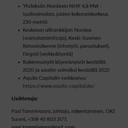
Yhdeksän Nordexin N149 4,8 MW -
tuulivoimalaa, joiden kokonaiskorkeus
230 metriä
Keskeiset alihankkijat: Nordex
(voimalatoimittaja), Keski-Suomen
Betonirakenne (infratyöt, perustukset),
Fingrid (verkkoliityntä)
Rakennustyöt käynnistyivät keväällä
2020 ja saatiin valmiiksi keväällä 2022
Aquila Capitalin verkkosivu:
https://www.aquila-capital.de/
Lisätietoja:
Pasi Tammivaara, johtaja, rakentaminen, OX2
Suomi, +358 40 803 3177,
pasi.tammivaara@ox2.com