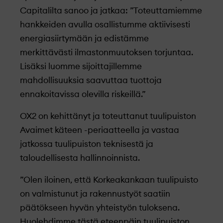
Capitalilta sanoo ja jatkaa: ”Toteuttamiemme
hankkeiden avulla osallistumme aktiivisesti
energiasiirtymään ja edistämme
merkittävästi ilmastonmuutoksen torjuntaa.
Lisäksi luomme sijoittajillemme
mahdollisuuksia saavuttaa tuottoja
ennakoitavissa olevilla riskeillä.”
OX2 on kehittänyt ja toteuttanut tuulipuiston
Avaimet käteen -periaatteella ja vastaa
jatkossa tuulipuiston teknisestä ja
taloudellisesta hallinnoinnista.
”Olen iloinen, että Korkeakankaan tuulipuisto
on valmistunut ja rakennustyöt saatiin
päätökseen hyvän yhteistyön tuloksena.
Huolehdimme tästä eteenpäin tuulipuiston