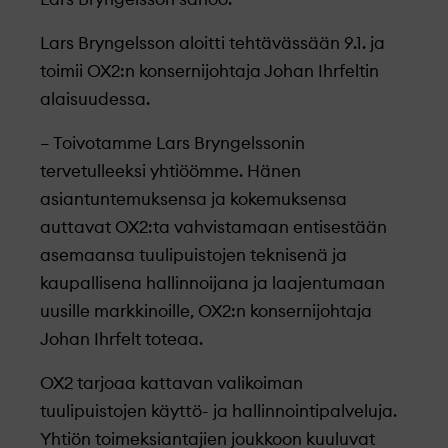
Lars Bryngelsson aloitti tehtävässään 9.1. ja
toimii OX2:n konsernijohtaja Johan Ihrfeltin
alaisuudessa.
– Toivotamme Lars Bryngelssonin
tervetulleeksi yhtiöömme. Hänen
asiantuntemuksensa ja kokemuksensa
auttavat OX2:ta vahvistamaan entisestään
asemaansa tuulipuistojen teknisenä ja
kaupallisena hallinnoijana ja laajentumaan
uusille markkinoille, OX2:n konsernijohtaja
Johan Ihrfelt toteaa.
OX2 tarjoaa kattavan valikoiman
tuulipuistojen käyttö- ja hallinnointipalveluja.
Yhtiön toimeksiantajien joukkoon kuuluvat