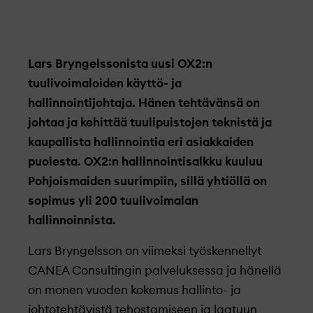
Lars Bryngelssonista
uusi OX2:n
tuulivoimaloiden käyttö- ja
hallinnointijohtaja. Hänen tehtävänsä on
johtaa ja kehittää tuulipuistojen teknistä ja
kaupallista hallinnointia eri asiakkaiden
puolesta. OX2:n hallinnointisalkku kuuluu
Pohjoismaiden suurimpiin, sillä yhtiöllä on
sopimus yli 200 tuulivoimalan
hallinnoinnista.
Lars Bryngelsson on viimeksi työskennellyt
CANEA Consultingin palveluksessa ja hänellä
on monen vuoden kokemus hallinto- ja
johtotehtävistä tehostamiseen ja laatuun