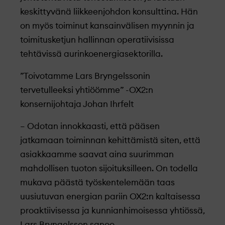
keskittyvänä liikkeenjohdon konsulttina. Hän
on myös toiminut kansainvälisen myynnin ja
toimitusketjun hallinnan operatiivisissa
tehtävissä aurinkoenergiasektorilla.
”Toivotamme Lars Bryngelssonin
tervetulleeksi yhtiöömme” -OX2:n
konsernijohtaja Johan Ihrfelt
– Odotan innokkaasti, että pääsen
jatkamaan toiminnan kehittämistä siten, että
asiakkaamme saavat aina suurimman
mahdollisen tuoton sijoituksilleen. On todella
mukava päästä työskentelemään taas
uusiutuvan energian pariin OX2:n kaltaisessa
proaktiivisessa ja kunnianhimoisessa yhtiössä,
Lars Bryngelsson sanoo.