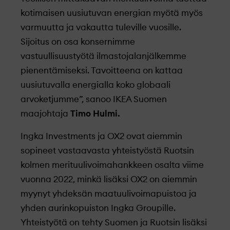
kotimaisen uusiutuvan energian myötä myös
varmuutta ja vakautta tuleville vuosille.
Sijoitus on osa konsernimme
vastuullisuustyötä ilmastojalanjälkemme
pienentämiseksi. Tavoitteena on kattaa
uusiutuvalla energialla koko globaali
arvoketjumme”, sanoo IKEA Suomen
maajohtaja
Timo Hulmi.
Ingka Investments ja OX2 ovat aiemmin
sopineet vastaavasta yhteistyöstä Ruotsin
kolmen merituulivoimahankkeen osalta viime
vuonna 2022, minkä lisäksi OX2 on aiemmin
myynyt yhdeksän maatuulivoimapuistoa ja
yhden aurinkopuiston Ingka Groupille.
Yhteistyötä on tehty Suomen ja Ruotsin lisäksi