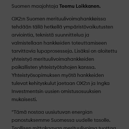
Suomen maajohtaja
Teemu Loikkanen.
OX2:n Suomen merituulivoimahankkeissa
tehdään tällä hetkellä ympäristövaikutusten
arviointia, teknistä suunnittelua ja
valmistellaan hankkeiden toteuttamiseen
tarvittavia lupaprosesseja. Lisäksi on aloitettu
yhteistyö merituulivoimahankkeiden
paikallisten yhteistyötahojen kanssa.
Yhteistyösopimuksen myötä hankkeiden
tulevat kehityskulut jaetaan OX2:n ja Ingka
Investmentsin uusien omistusosuuksien
mukaisesti.
“Tämä nostaa uusiutuvan energian
panostuksemme Suomessa uudelle tasolle.
Teollisen mittakaavan merituulivoima tuottaa