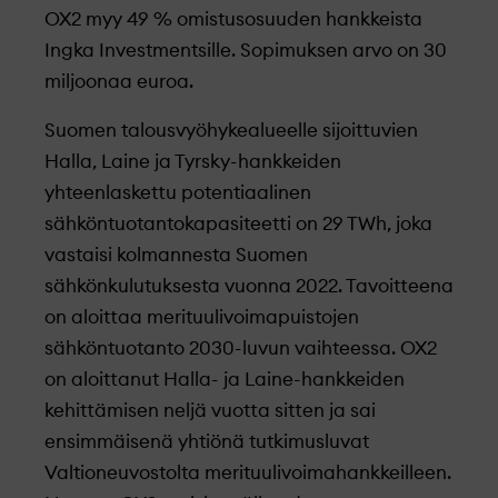
OX2 myy 49 % omistusosuuden hankkeista
Ingka Investmentsille. Sopimuksen arvo on 30
miljoonaa euroa.
Suomen talousvyöhykealueelle sijoittuvien
Halla, Laine ja Tyrsky-hankkeiden
yhteenlaskettu potentiaalinen
sähköntuotantokapasiteetti on 29 TWh, joka
vastaisi kolmannesta Suomen
sähkönkulutuksesta vuonna 2022. Tavoitteena
on aloittaa merituulivoimapuistojen
sähköntuotanto 2030-luvun vaihteessa. OX2
on aloittanut Halla- ja Laine-hankkeiden
kehittämisen neljä vuotta sitten ja sai
ensimmäisenä yhtiönä tutkimusluvat
Valtioneuvostolta merituulivoimahankkeilleen.