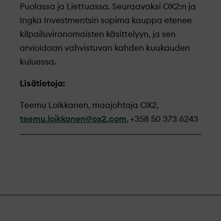
Puolassa ja Liettuassa. Seuraavaksi OX2:n ja
Ingka Investmentsin sopima kauppa etenee
kilpailuviranomaisten käsittelyyn, ja sen
arvioidaan vahvistuvan kahden kuukauden
kuluessa.
Lisätietoja:
Teemu Loikkanen, maajohtaja OX2,
teemu.loikkanen@ox2.com
, +358 50 373 6243