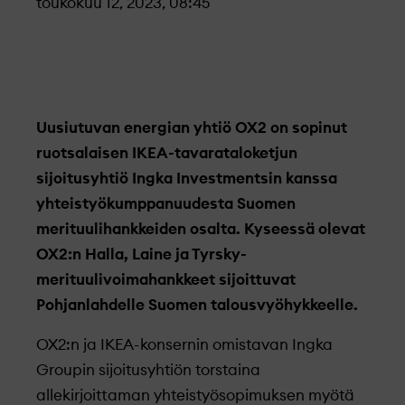
toukokuu 12, 2023, 08:45
Uusiutuvan energian yhtiö OX2 on sopinut
ruotsalaisen IKEA-tavarataloketjun
sijoitusyhtiö Ingka Investmentsin kanssa
yhteistyökumppanuudesta Suomen
merituulihankkeiden osalta. Kyseessä olevat
OX2:n Halla, Laine ja Tyrsky-
merituulivoimahankkeet sijoittuvat
Pohjanlahdelle Suomen talousvyöhykkeelle.
OX2:n ja IKEA-konsernin omistavan Ingka
Groupin sijoitusyhtiön torstaina
allekirjoittaman yhteistyösopimuksen myötä