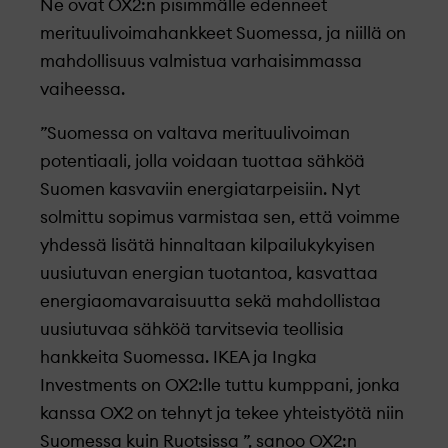
Ne ovat OX2:n pisimmälle edenneet
merituulivoimahankkeet Suomessa, ja niillä on
mahdollisuus valmistua varhaisimmassa
vaiheessa.
”Suomessa on valtava merituulivoiman
potentiaali, jolla voidaan tuottaa sähköä
Suomen kasvaviin energiatarpeisiin. Nyt
solmittu sopimus varmistaa sen, että voimme
yhdessä lisätä hinnaltaan kilpailukykyisen
uusiutuvan energian tuotantoa, kasvattaa
energiaomavaraisuutta sekä mahdollistaa
uusiutuvaa sähköä tarvitsevia teollisia
hankkeita Suomessa. IKEA ja Ingka
Investments on OX2:lle tuttu kumppani, jonka
kanssa OX2 on tehnyt ja tekee yhteistyötä niin
Suomessa kuin Ruotsissa ”, sanoo OX2:n