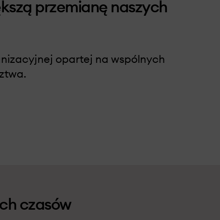
ększą przemianę naszych
nizacyjnej opartej na wspólnych
dztwa.
ych czasów