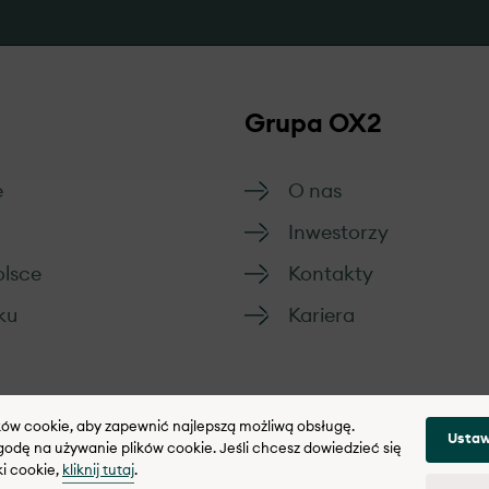
Grupa OX2
e
O nas
Inwestorzy
olsce
Kontakty
ku
Kariera
ików cookie, aby zapewnić najlepszą możliwą obsługę.
Ustaw
odę na używanie plików cookie. Jeśli chcesz dowiedzieć się
ki cookie,
kliknij tutaj
.
w cookies
Polityka integralności