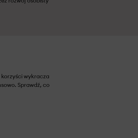
ez rozwój osobisty
 korzyści wykracza
ansowo.
Sprawdź, co