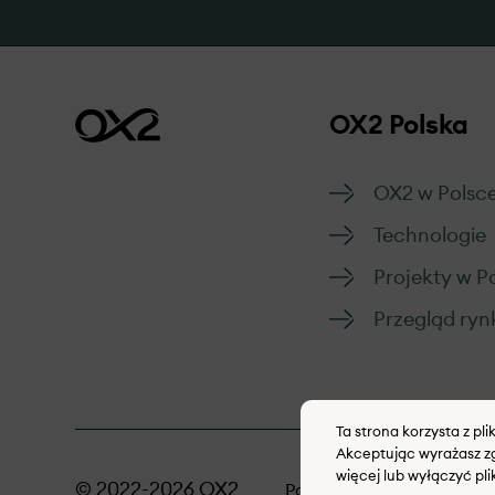
OX2 Polska
OX2 w Polsc
Technologie
Projekty w P
Przegląd ryn
Ta strona korzysta z pl
Akceptując wyrażasz zg
więcej lub wyłączyć pli
© 2022-2026 OX2
Polityka dotycząca plikó