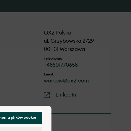
OX2 Polska
ul. Grzybowska 2/29
00-131 Warszawa
Telephone:
+48501770658
Email:
warsaw@ox2.com
LinkedIn
ienia plików cookie