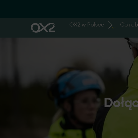
OX2 w Polsce
Co ro
Dołąc