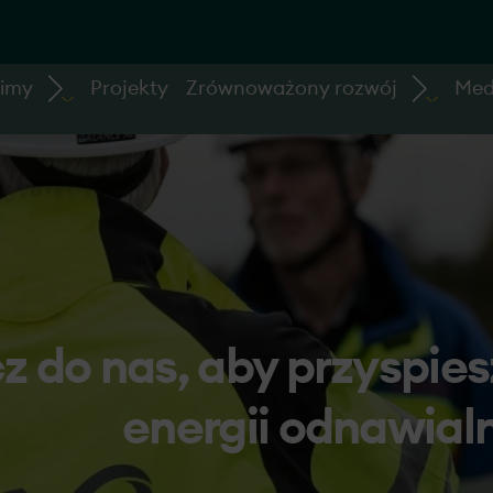
bimy
Projekty
Zrównoważony rozwój
Med
z do nas, aby przyspie
energii odnawial