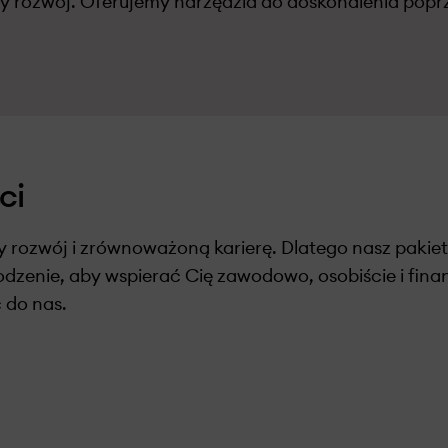
y rozwój. Oferujemy narzędzia do doskonalenia poprz
ci
rozwój i zrównoważoną karierę. Dlatego nasz pakiet
zenie, aby wspierać Cię zawodowo, osobiście i fin
 do nas.