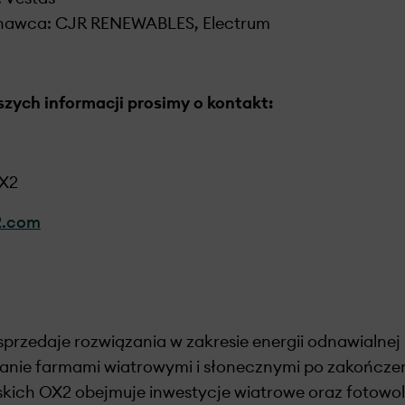
nawca: CJR RENEWABLES, Electrum
szych informacji prosimy o kontakt:
OX2
2.com
 sprzedaje rozwiązania w zakresie energii odnawialnej
zanie farmami wiatrowymi i słonecznymi po zakończen
kich OX2 obejmuje inwestycje wiatrowe oraz fotowo