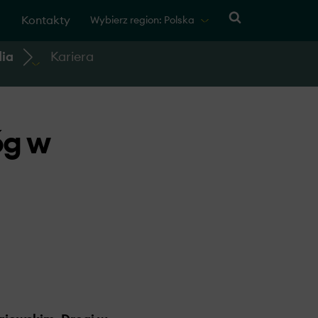
Kontakty
Wybierz region: Polska
ia
Kariera
óg w