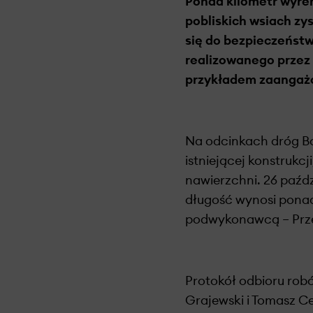
Ponad kilometr wyre
pobliskich wsiach zy
się do bezpieczeństw
realizowanego przez
przykładem zaangażow
Na odcinkach dróg B
istniejącej konstrukc
nawierzchni. 26 paźd
długość wynosi pona
podwykonawcą – Prze
Protokół odbioru robó
Grajewski i Tomasz Ce