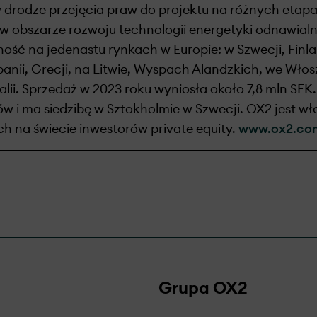
w drodze przejęcia praw do projektu na różnych etap
w obszarze rozwoju technologii energetyki odnawialne
ość na jedenastu rynkach w Europie: w Szwecji, Finland
zpanii, Grecji, na Litwie, Wyspach Alandzkich, we Wło
lii. Sprzedaż w 2023 roku wyniosła około 7,8 mln SEK.
w i ma siedzibę w Sztokholmie w Szwecji. OX2 jest wł
h na świecie inwestorów private equity.
www.ox2.co
Grupa OX2