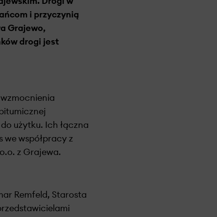
ajewskim. Drogi w
kańcom i przyczynią
wa Grajewo,
ów drogi jest
 wzmocnienia
bitumicznej
do użytku. Ich łączna
s we współpracy z
.o. z Grajewa.
mar Remfeld, Starosta
przedstawicielami