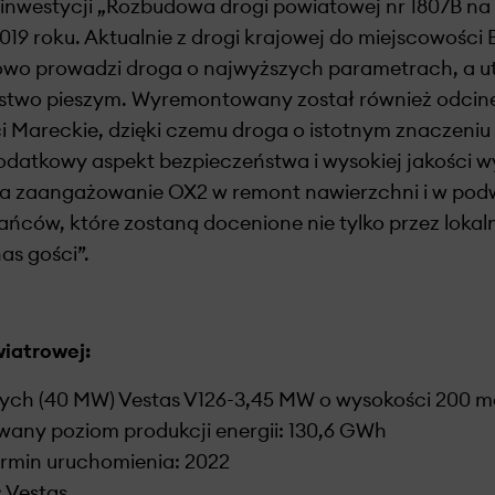
 z inwestycji „Rozbudowa drogi powiatowej nr 1807B n
19 roku. Aktualnie z drogi krajowej do miejscowości B
owo prowadzi droga o najwyższych parametrach, a 
stwo pieszym. Wyremontowany został również odcin
i Mareckie, dzięki czemu droga o istotnym znaczeniu 
dodatkowy aspekt bezpieczeństwa i wysokiej jakości 
za zaangażowanie OX2 w remont nawierzchni i w podw
ńców, które zostaną docenione nie tylko przez lokal
as gości”.
wiatrowej:
owych (40 MW) Vestas V126-3,45 MW o wysokości 200 
wany poziom produkcji energii: 130,6 GWh
rmin uruchomienia: 2022
 Vestas