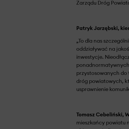
Zarządu Dróg Powiat
Patryk Jarzębski, ki
„To dla nas szczegól
oddziaływać na jakoś
inwestycje. Nieodłą
ponadnormatywnych i
przystosowanych do t
dróg powiatowych, któ
usprawnienie komunik
Tomasz Cebeliński, 
mieszkańcy powiatu m