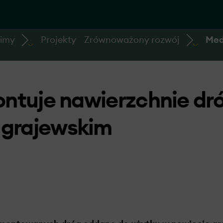
bimy
Projekty
Zrównoważony rozwój
Med
ntuje nawierzchnie dr
 grajewskim