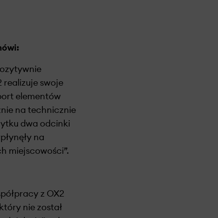
mówi:
pozytywnie
realizuje swoje
port elementów
ie na technicznie
ytku dwa odcinki
wpłynęły na
h miejscowości”.
spółpracy z OX2
tóry nie został