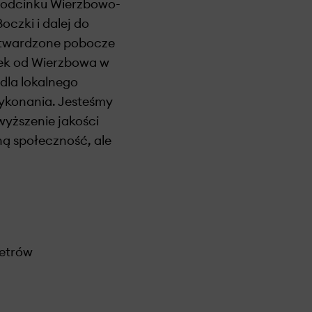
a odcinku Wierzbowo-
oczki i dalej do
utwardzone pobocze
ek od Wierzbowa w
dla lokalnego
wykonania. Jesteśmy
yższenie jakości
ną społeczność, ale
metrów