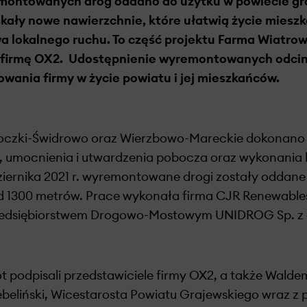
montowanych dróg oddano do użytku w powiecie gr
skały nowe nawierzchnie, które ułatwią życie miesz
a lokalnego ruchu. To część projektu Farma Wiatro
 firmę OX2.
Udostępnienie wyremontowanych odcink
ania firmy w życie powiatu i jej mieszkańców.
oczki-Świdrowo oraz Wierzbowo-Mareckie dokonano
ji, umocnienia i utwardzenia pobocza oraz wykonania 
ziernika 2021 r. wyremontowane drogi zostały oddane 
d 1300 metrów. Prace wykonała firma CJR Renewable
dsiębiorstwem Drogowo-Mostowym UNIDROG Sp. z o
t podpisali przedstawiciele firmy OX2, a także Walde
beliński, Wicestarosta Powiatu Grajewskiego wraz z 