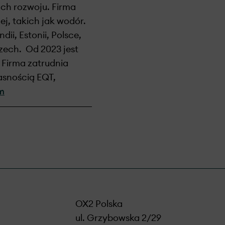
ach rozwoju. Firma
j, takich jak wodór.
ii, Estonii, Polsce,
szech. Od 2023 jest
 Firma zatrudnia
asnością EQT,
m
OX2 Polska
ul. Grzybowska 2/29