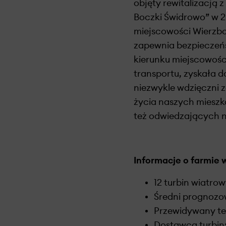
objęty rewitalizacją
Boczki Świdrowo” w 20
miejscowości Wierzb
zapewnia bezpieczeń
kierunku miejscowośc
transportu, zyskała 
niezwykle wdzięczni 
życia naszych mieszka
też odwiedzających n
Informacje o farmie 
12 turbin wiatr
Średni prognozo
Przewidywany te
Dostawca turbin: