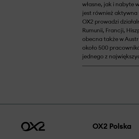
własne, jak i nabyte 
jest również aktywna 
OX2 prowadzi działaln
Rumunii, Francji, His
obecna także w Austra
około 500 pracownikó
jednego z największyc
OX2 Polska