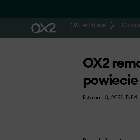
OX2 w Polsce
Co ro
OX2 remo
powiecie
listopad 8, 2021, 11:54