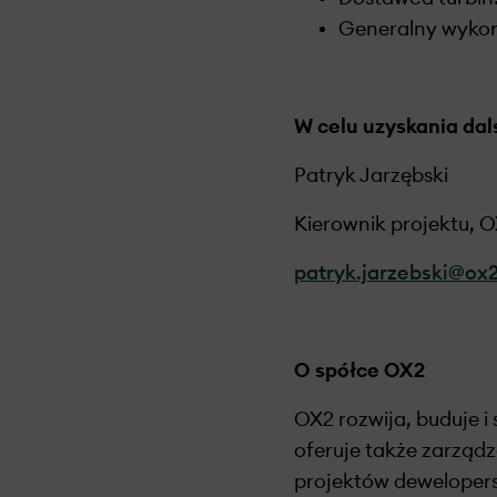
Generalny wyko
W celu uzyskania dal
Patryk Jarzębski
Kierownik projektu, 
patryk.jarzebski@ox
O spółce OX2
OX2 rozwija, buduje i
oferuje także zarząd
projektów dewelopers