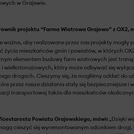
owych w Grajewie.
erownik projektu “Farma Wiatrowa Grajewo” z OX2, 
nie ważne, aby realizowane przez nas projekty mogły 
ć życia mieszkańców gmin i powiatów, w których OX2 
cznym elementem budowy farm wiatrowych jest trans
 wielkotonażowych, który może odbywać się wyłączn
ego drogach. Cieszymy się, że mogliśmy oddać do uż
re przez nasze działania stały się bezpieczniejsze i 
acji transportowej także dla mieszkańców okolicznyc
Wicestarosta Powiatu Grajewskiego, mówi:
„Dzięki w
ogą cieszyć się wyremontowanym odcinkiem drogi, k