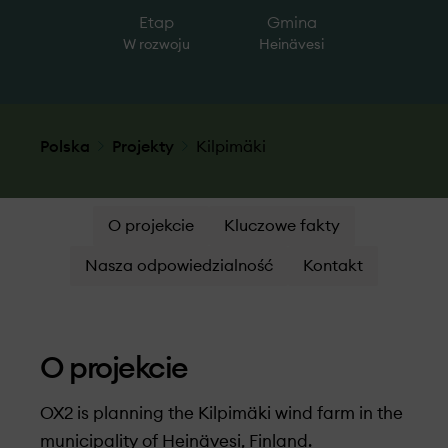
Etap
Gmina
W rozwoju
Heinävesi
Polska
Projekty
Kilpimäki
O projekcie
Kluczowe fakty
Nasza odpowiedzialność
Kontakt
O projekcie
OX2 is planning the Kilpimäki wind farm in the
municipality of Heinävesi, Finland.