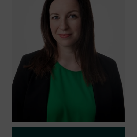
pozytywnym wpływie na przyrodę.
Przejdź do formularza
Nasze projekty są zrównoważone z
założenia, od wczesnego planowania,
przez budowę, aż po zarządzanie.