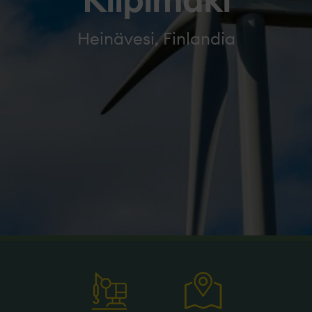
Kilpimäki
Heinävesi, Finlandia