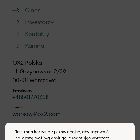
O nas
Inwestorzy
Kontakty
Kariera
OX2 Polska
ul. Grzybowska 2/29
00-131 Warszawa
Telephone:
+48501770658
Email:
warsaw@ox2.com
LinkedIn
Ta strona korzysta z plików cookie, aby zapewnić
najlepszą możliwą obsługę. Akceptując wyrażasz