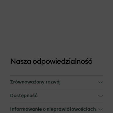
Nasza odpowiedzialność
Zrównoważony rozwój
Zrównoważony rozwój
Dostępność
W OX2, w lokalizacjach, w których
Dostępność
Informowanie o nieprawidłowościach
rozwijamy i realizujemy nasze inwestycje,