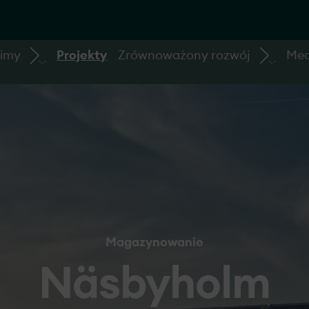
bimy
Projekty
Zrównoważony rozwój
Med
Magazynowanie
Näsbyholm