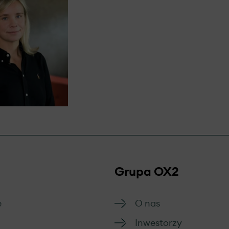
 rozpatrywane z szacunkiem, obiektywnie i skutecznie
arza
Grupa OX2
e
O nas
Inwestorzy