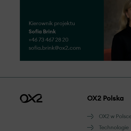
przez nas skargi będą
Przejdź do formul
Kierownik projektu
Sofia Brink
+46 73 467 28 20
sofia.brink@​ox2.com
OX2 Polska
OX2 w Polsc
Technologie