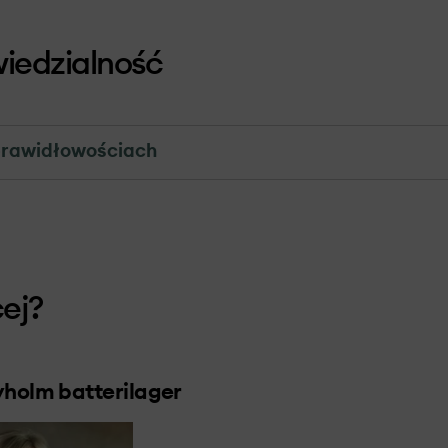
iedzialność
prawidłowościach
patrywania skarg i zażaleń
ia skarg jest skierowany do osób, społeczności i fi
i dotyczące naszych projektów.
ie skargi poważnie i dąży do niezwłocznego przyjmowa
ej?
 Skarga jest formalnym wyrazem niezadowolenia ski
nim, związanego z rozwojem projektu, budową, eksplo
yholm batterilager
a prawo do złożenia skargi i zapewnimy, że wszystki