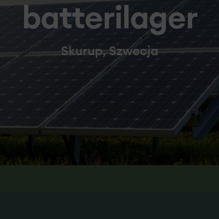
batterilager
Skurup, Szwecja