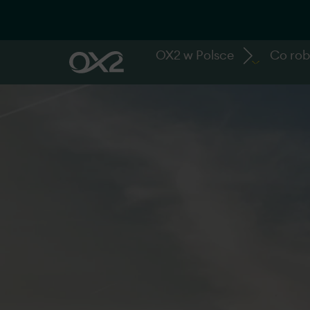
OX2 w Polsce
Co ro