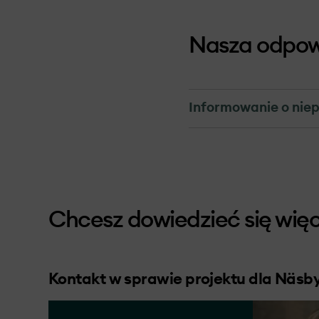
Nasza odpow
Informowanie o nie
Mechanizm roz
Mechanizm rozpatrywan
uwagi lub wątpliwośc
OX2 traktuje wszystk
Chcesz dowiedzieć się więc
rozpatrywania uwag.
OX2 lub w związku z 
członkiem personelu.
Kontakt w sprawie projektu dla Näsb
Uznajemy, że każdy m