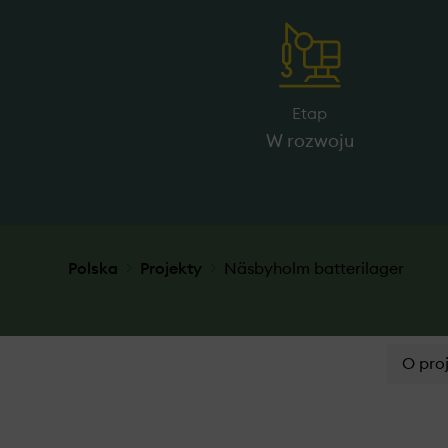
Etap
W rozwoju
Polska
Projekty
Näsbyholm batterilager
O pro