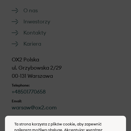
O nas
Inwestorzy
Kontakty
Kariera
OX2 Polska
ul. Grzybowska 2/29
00-131 Warszawa
Telephone:
+48501770658
Email:
warsaw@ox2.com
LinkedIn
Ta strona korzysta z plików cookie, aby zapewnić
najlepszą możliwą obsługę. Akceptując wyrażasz