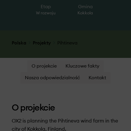
Etap
Gmina
W rozwoju
Kokkola
Polska
Projekty
Pihtineva
O projekcie
Kluczowe fakty
Nasza odpowiedzialność
Kontakt
O projekcie
OX2 is planning the Pihtineva wind farm in the
city of Kokkola, Finland.