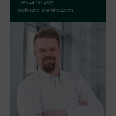
+358 44 283 4557
jaakko.moilanen@​ox2.com