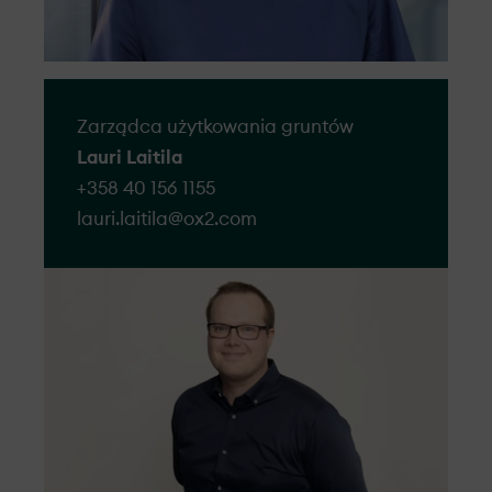
Zarządca użytkowania gruntów
Lauri Laitila
+358 40 156 1155
lauri.laitila@​ox2.com