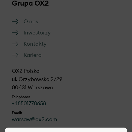
Grupa OX2
O nas
Inwestorzy
Kontakty
Kariera
OX2 Polska
ul. Grzybowska 2/29
00-131 Warszawa
Telephone:
+48501770658
Email:
warsaw@ox2.com