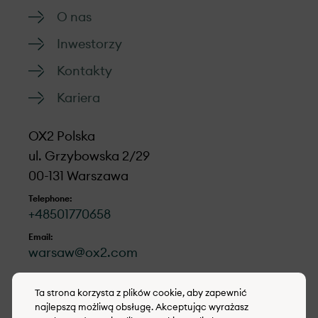
O nas
Inwestorzy
Kontakty
Kariera
OX2 Polska
ul. Grzybowska 2/29
00-131 Warszawa
Telephone:
+48501770658
Email:
warsaw@ox2.com
LinkedIn
Ta strona korzysta z plików cookie, aby zapewnić
najlepszą możliwą obsługę. Akceptując wyrażasz