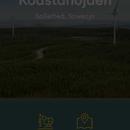
Rödstahöjden
Sollefteå, Szwecja