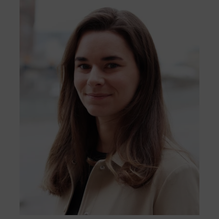
na przyrodę oraz podejmujemy
przez nas skargi będą rozpatrywane z
zdecydowane działania w kierunku
szacunkiem, obiektywnie i skutecznie.
naszego celu, jakim jest budowa do 2030
Przejdź do formularza
roku farm wiatrowych i słonecznych o
pozytywnym wpływie na przyrodę.
Nasze projekty są zrównoważone z
założenia, od wczesnego planowania,
przez budowę, aż po zarządzanie.