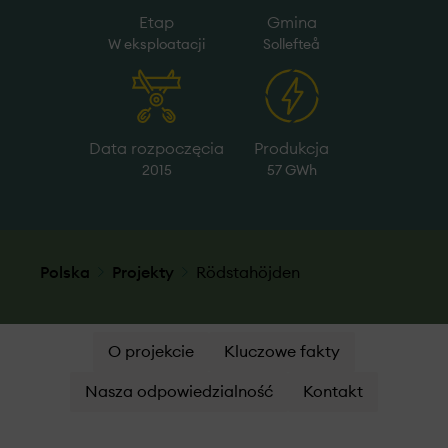
Etap
Gmina
W eksploatacji
Sollefteå
Data rozpoczęcia
Produkcja
2015
57 GWh
Polska
Projekty
Rödstahöjden
O projekcie
Kluczowe fakty
Nasza odpowiedzialność
Kontakt