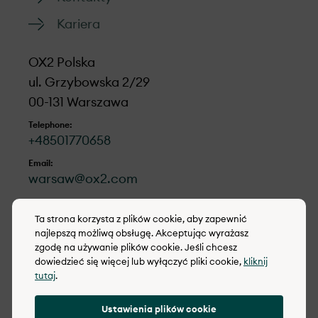
założenia, od wczesnego planowania,
Kariera
przez budowę, aż po zarządzanie.
OX2 Polska
ul. Grzybowska 2/29
00-131 Warszawa
Telephone:
+48501770658
Email:
warsaw@ox2.com
LinkedIn
Ta strona korzysta z plików cookie, aby zapewnić
najlepszą możliwą obsługę. Akceptując wyrażasz
zgodę na używanie plików cookie. Jeśli chcesz
dowiedzieć się więcej lub wyłączyć pliki cookie,
kliknij
tutaj
.
© 2022-2026 OX2
Ustawienia plików cookie