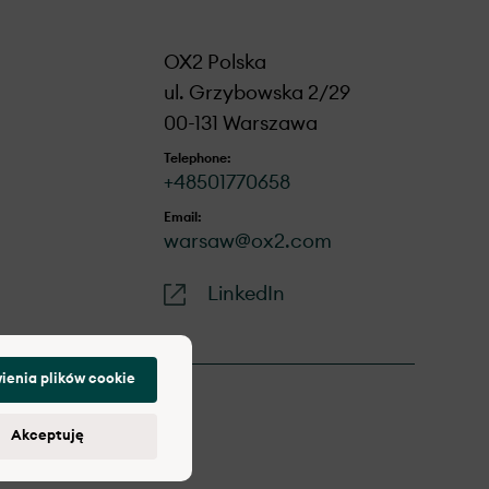
OX2 Polska
ul. Grzybowska 2/29
00-131 Warszawa
Telephone:
+48501770658
Email:
warsaw@ox2.com
LinkedIn
ienia plików cookie
Akceptuję