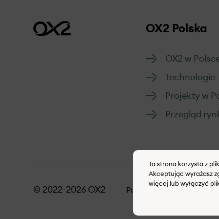
OX2 Polska
OX2 w Polsc
Technologie
Projekty w P
Przegląd ryn
Ta strona korzysta z pl
Akceptując wyrażasz zg
więcej lub wyłączyć pli
© 2022-2026 OX2
Polityka dotycząca plikó