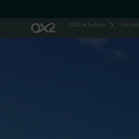
OX2 w Polsce
Co ro