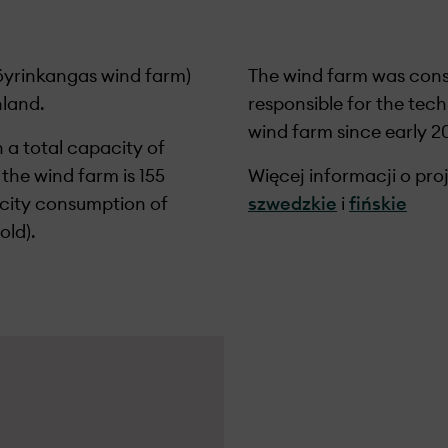
öyrinkangas wind farm)
The wind farm was cons
nland.
responsible for the te
wind farm since early 20
 a total capacity of
the wind farm is 155
Więcej informacji o proj
icity consumption of
szwedzkie
i
fińskie
ld).