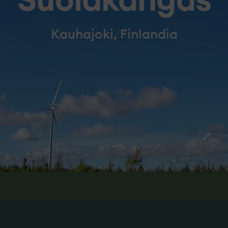
Suolakangas
Kauhajoki, Finlandia