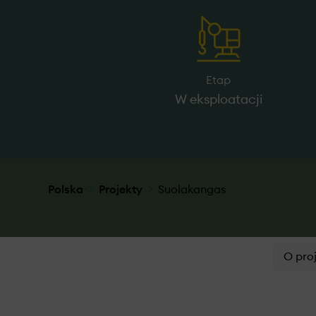
Etap
W eksploatacji
Polska
Projekty
Suolakangas
O pro