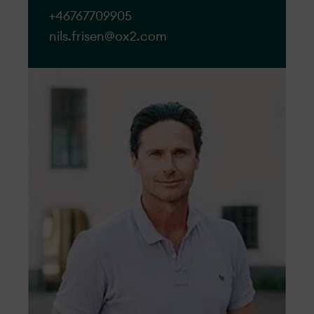
+46767709905
nils.frisen@ox2.com