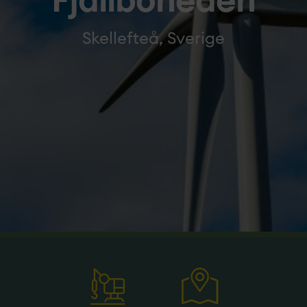
Fjällboheden
Skellefteå, Sverige