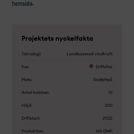
hemsida
.
Projekt­ets nyckelfakta
Teknologi
Landbaserad vindkraft
Fas
Driftsfas
Plats
Skellefteå
Antal turbiner
10
Höjd
200
Driftstart
2022
Produktion
165 GWh