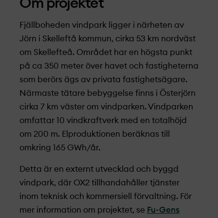
Om projekt­et
Fjällboheden vindpark ligger i närheten av
Jörn i Skelleftå kommun, cirka 53 km nordväst
om Skellefteå. Området har en högsta punkt
på ca 350 meter över havet och fastigheterna
som berörs ägs av privata fastighetsägare.
Närmaste tätare bebyggelse finns i Österjörn
cirka 7 km väster om vindparken. Vindparken
omfattar 10 vindkraftverk med en totalhöjd
om 200 m. Elproduktionen beräknas till
omkring 165 GWh/år.
Detta är en externt utvecklad och byggd
vindpark, där OX2 tillhandahåller tjänster
inom teknisk och kommersiell förvaltning. För
mer information om projekt­et, se
Fu-Gens