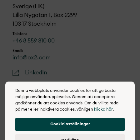
Sverige (HK)
Lilla Nygatan 1, Box 2299
103 17 Stockholm
Telefon:
+46 8 559 310 00
Email:
info@ox2.com
LinkedIn
Denna webbplats använder cookies för att ge bästa
möjliga användarupplevelse. Genom att acceptera
godkänner du att cookies används. Om du vill ta reda
© 2022-2026 OX2
på mer eller inaktivera cookies, vänligen
klicka här
.
Cookie policy
Cookieinställningar
Integritetspolicy
Rapportera synpunkter