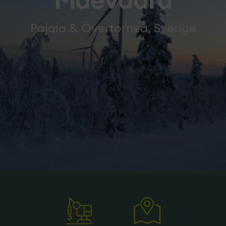
Maevaara
Pajala & Övertorneå, Sverige