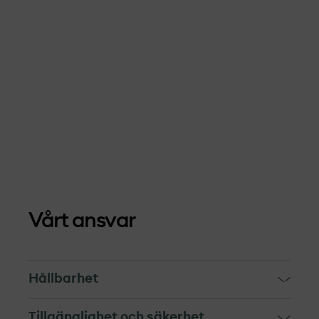
Vårt ansvar
Hållbarhet
OX2 och våra leverantörer är gäster i
Tillgänglighet och säkerhet