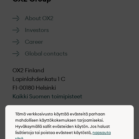
About OX2
Investors
Career
Global contacts
OX2 Finland
Lapinlahdenkatu 1 C
FI-00180 Helsinki
Kaikki Suomen toimipisteet
LinkedIn
Tämä verkkosivusto käyttää evästeitä parhaan
mahdollisen käyttökokemuksen tarjoamiseksi.
Hyväksymällä sallit evästeiden käytön. Jos haluat
lisätietoja tai poistaa evästeet käytöstä,
napsauta