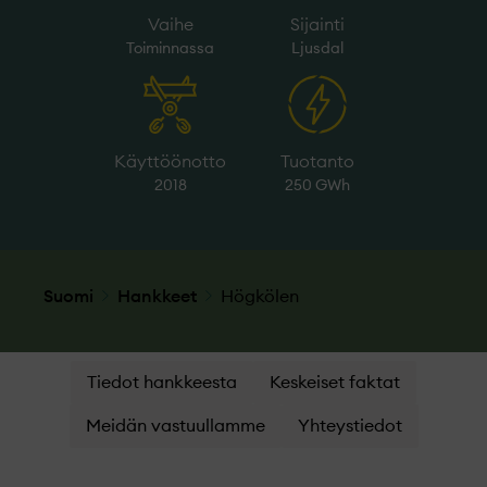
Vaihe
Sijainti
Toiminnassa
Ljusdal
Käyttöönotto
Tuotanto
2018
250 GWh
Suomi
Hankkeet
Högkölen
Tiedot hankkeesta
Keskeiset faktat
Meidän vastuullamme
Yhteystiedot