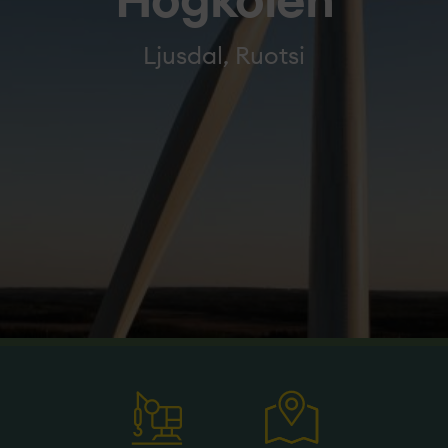
Högkölen
Ljusdal, Ruotsi