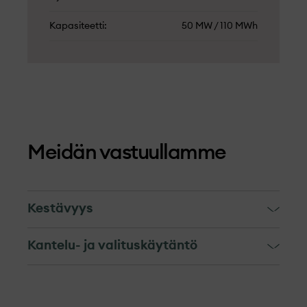
Kapasiteetti
50 MW / 110 MWh
Meidän vastuullamme
Kestävyys
Me ja alihankkijamme olemme vieraana
Kantelu- ja valituskäytäntö
hankealueella. Meille on tärkeää tehdä
Kantelu- ja valituskäytäntö
yhteistyötä paikallisten sidosryhmien
kanssa sekä kunnioittaa alueella asuvia ja