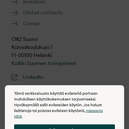
Investors
Global contacts
Career
OX2 Suomi
Kansakoulukuja 1
FI-00100 Helsinki
Kaikki Suomen toimipisteet
LinkedIn
Tämä verkkosivusto käyttää evästeitä parhaan
mahdollisen käyttökokemuksen tarjoamiseksi.
Hyväksymällä sallit evästeiden käytön. Jos haluat
© 2022-2026 OX2
lisätietoja tai poistaa evästeet käytöstä,
napsauta
tätä
.
Evästekäytäntö
Tietosuojakäytäntö