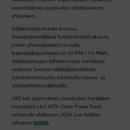
suunnitellaan Uusnivalan sähköaseman
yhteyteen.
Sähkövarastohanke koostuu
litiumionitekniikkaa hyödyntävistä akuista,
joiden yhteenlaskettu arvioitu
kokonaiskapasiteetti on 50 MW / 110 MWh.
Valmistuttuaan sähkövarasto varmistaa
osaltaan Suomen sähköjärjestelmän
toimintavarmuutta toimimalla reservi- ja
säätösähkömarkkinoilla.
OX2 teki sopimuksen Uusnivalan hankkeen
myynnistä L&G NTR Clean Power Fund -
rahastolle elokuussa 2024. Lue tiedote
aiheesta
täältä.