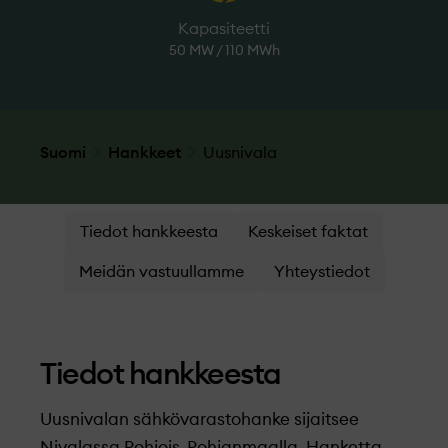
Kapasiteetti
50 MW / 110 MWh
Suomi
Hankkeet
Uusnivala
Tiedot hankkeesta
Keskeiset faktat
Meidän vastuullamme
Yhteystiedot
Tiedot hankkeesta
Uusnivalan sähkövarastohanke sijaitsee
Nivalassa Pohjois-Pohjanmaalla. Hanketta