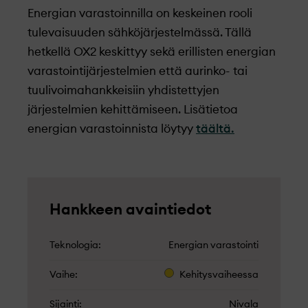
Energian varastoinnilla on keskeinen rooli
tulevaisuuden sähköjärjestelmässä. Tällä
hetkellä OX2 keskittyy sekä erillisten energian
varastointijärjestelmien että aurinko- tai
tuulivoimahankkeisiin yhdistettyjen
järjestelmien kehittämiseen. Lisätietoa
energian varastoinnista löytyy
täältä.
Hankkeen avaintiedot
Teknologia
Energian varastointi
Vaihe
Kehitysvaiheessa
Sijainti
Nivala