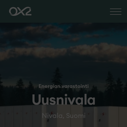
Energian varastointi
Uusnivala
Nivala, Suomi