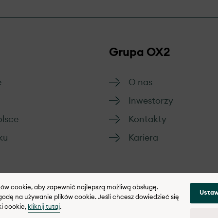
Grupa OX2
e
O nas
Inwestorzy
olsce
Kontakty
ku
Kariera
ików cookie, aby zapewnić najlepszą możliwą obsługę.
Ustaw
odę na używanie plików cookie. Jeśli chcesz dowiedzieć się
ki cookie,
kliknij tutaj
.
w cookies
Polityka integralności