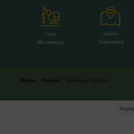
Etap
Gmina
W rozwoju
Halmstad
Polska
Projekty
Brunskog-Stjärnarp
O pro