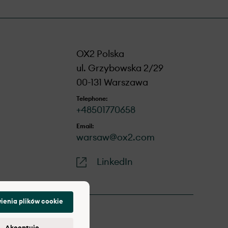
OX2 Polska
ul. Grzybowska 2/29
00-131 Warszawa
Telephone:
+48501770658
Email:
warsaw@ox2.com
LinkedIn
ienia plików cookie