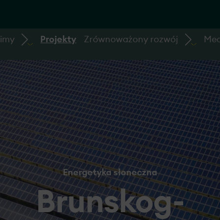
bimy
Projekty
Zrównoważony rozwój
Med
Energetyka słoneczna
Brunskog-