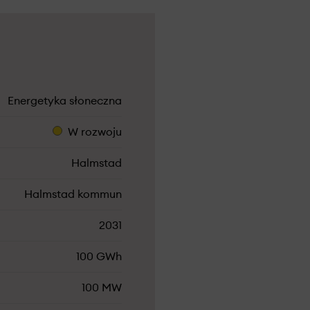
Energetyka słoneczna
W rozwoju
Halmstad
Halmstad kommun
2031
100 GWh
100 MW