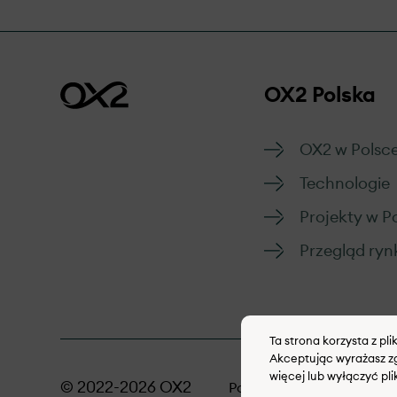
OX2 Polska
OX2 w Polsc
Technologie
Projekty w P
Przegląd ryn
Ta strona korzysta z pl
Akceptując wyrażasz zg
więcej lub wyłączyć pli
© 2022-2026 OX2
Polityka dotycząca plikó