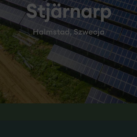
Stjärnarp
Halmstad, Szwecja