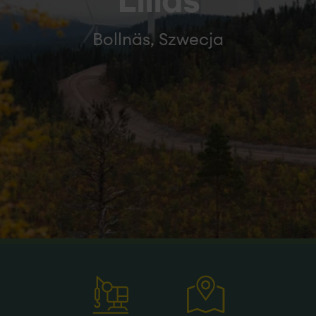
Lillås
Bollnäs, Szwecja