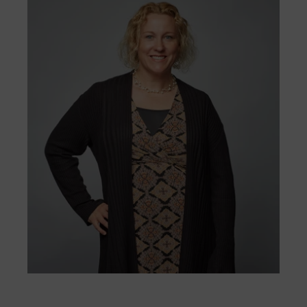
na przyrodę oraz podejmujemy
przez nas skargi będą rozpatrywane z
zdecydowane działania w kierunku
szacunkiem, obiektywnie i skutecznie.
naszego celu, jakim jest budowa do 2030
Przejdź do formularza
roku farm wiatrowych i słonecznych o
pozytywnym wpływie na przyrodę.
Nasze projekty są zrównoważone z
założenia, od wczesnego planowania,
przez budowę, aż po zarządzanie.