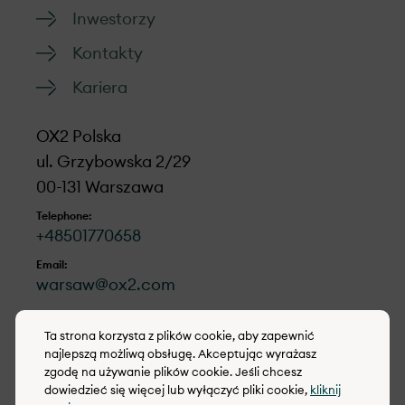
Inwestorzy
Kontakty
Kariera
OX2 Polska
ul. Grzybowska 2/29
00-131 Warszawa
Telephone:
+48501770658
Email:
warsaw@ox2.com
LinkedIn
Ta strona korzysta z plików cookie, aby zapewnić
najlepszą możliwą obsługę. Akceptując wyrażasz
zgodę na używanie plików cookie. Jeśli chcesz
dowiedzieć się więcej lub wyłączyć pliki cookie,
kliknij