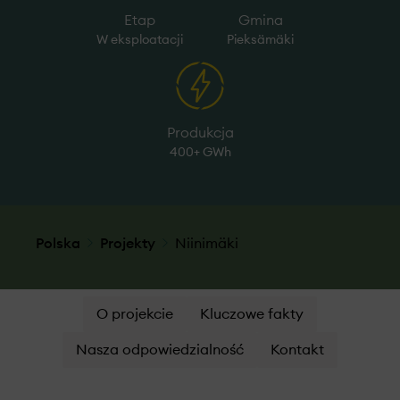
Etap
Gmina
W eksploatacji
Pieksämäki
Produkcja
400+ GWh
Polska
Projekty
Niinimäki
O projekcie
Kluczowe fakty
Nasza odpowiedzialność
Kontakt