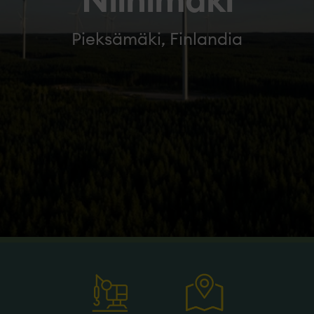
Niinimäki
Pieksämäki, Finlandia