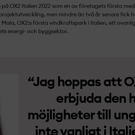
e på OX2 Italien 2022 som en av företagets första me
 projekt­utveckling, men mindre än två år senare fick 
aia, OX2:s första vindkraftspark i Italien, ett ovanlig
ets energi- och byggsektor.
“Jag hoppas att OX
erbjuda den 
möjligheter till un
inte vanligt i Ital