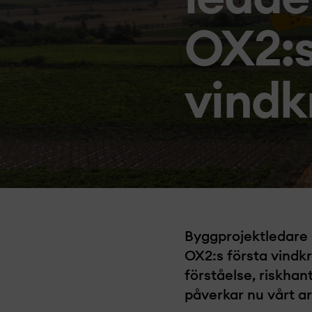
OX2:s
vindk
Byggprojekt­ledare 
OX2:s första vindkr
förståelse, riskha
påverkar nu vårt ar