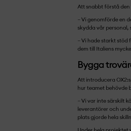
Att snabbt förstå den
– Vi genomförde en de
skydda vår personal, 
– Vi hade starkt stöd 
dem till Italiens myck
Bygga trovär
Att introducera OX2:s
hur teamet behövde b
– Vi var inte särskilt
leverantörer och und
plats gjorde hela skil
Under hela projekt­­et