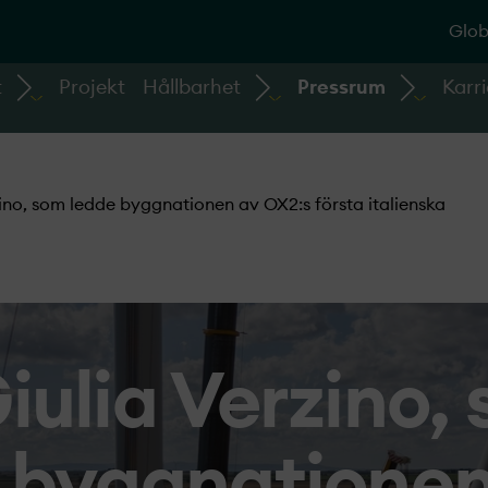
Glob
t
Projekt
Hållbarhet
Pressrum
Karri
ino, som ledde byggnationen av OX2:s första italienska
iulia Verzino,
 byggnationen