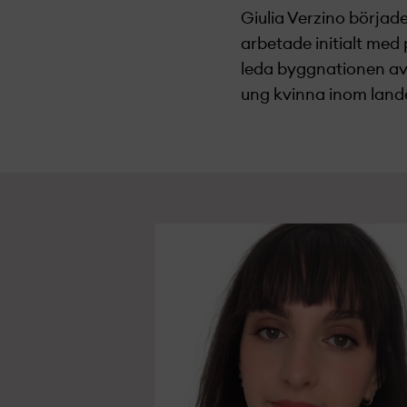
Giulia Verzino börjad
arbetade initialt med
leda byggnationen av M
ung kvinna inom land