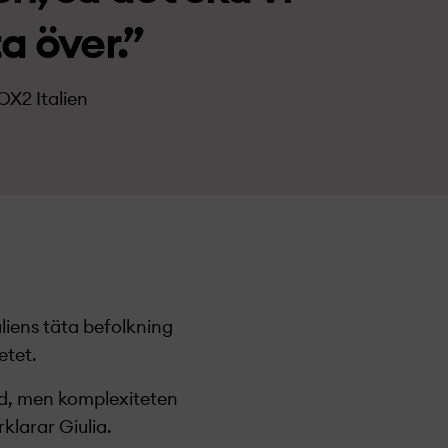
a över.”
OX2 Italien
liens täta befolkning
etet.
and, men komplexiteten
klarar Giulia.