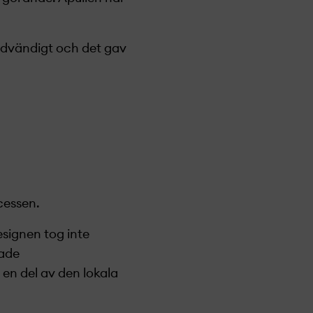
nödvändigt och det gav
cessen.
esignen tog inte
rade
en del av den lokala