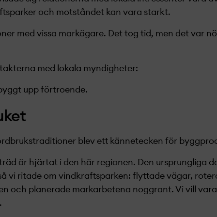
tsparker och motståndet kan vara starkt.
ioner med vissa markägare. Det tog tid, men det var 
takterna med lokala myndigheter:
 byggt upp förtroende.
uket
ordbrukstraditioner blev ett kännetecken för byggpro
träd är hjärtat i den här regionen. Den ursprungliga d
så vi ritade om vindkraftsparken: flyttade vägar, rote
n och planerade markarbetena noggrant. Vi vill vara 
.