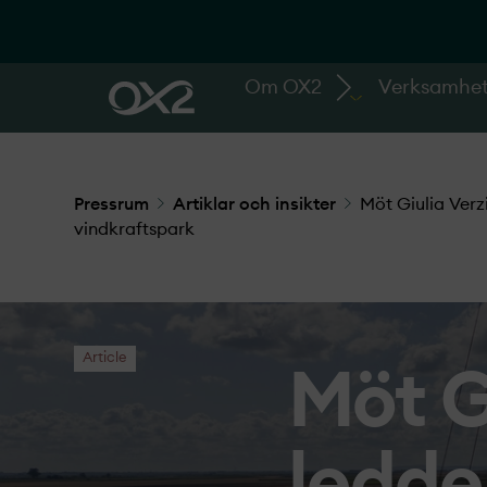
Om OX2
Verksamhe
Pressrum
Artiklar och insikter
Möt Giulia Verz
vindkraftspark
Article
Möt G
ledde