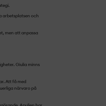
tegi.
ra arbetsplatsen och
het, men att anpassa
gheter. Giulia minns
ar. Att få med
uerliga närvaro på
avgörande. Apulien har