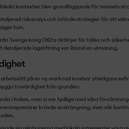
 lokala kontexten blev grundläggande för teamets stra
taljerad riskanalys och införde strategier för att säk
säger hon.
från Sverige kring OX2:s riktlinjer för hälsa och säker
et detaljerade lagstiftning var ibland en utmaning.
dighet
 arbetssätt på en ny marknad innebar ytterligare svåri
ygga trovärdighet från grunden:
 kända i Italien, men vi var tydliga med våra förväntning
erentreprenörer krävde ansträngning, men vår kontin
lnaden.
 visade sig relationerna med lokala intressenter vara 