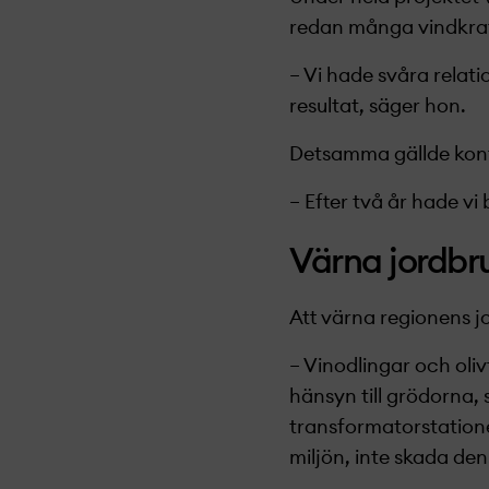
redan många vindkraf
– Vi hade svåra relat
resultat, säger hon.
Detsamma gällde kon
– Efter två år hade vi
Värna jordbr
Att värna regionens j
– Vinodlingar och oliv
hänsyn till grödorna, 
transformatorstatione
miljön, inte skada den