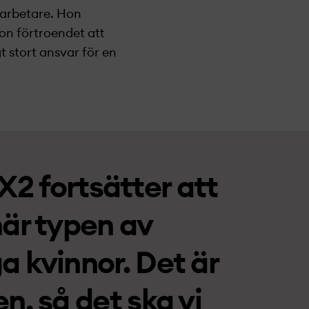
darbetare. Hon
hon förtroendet att
t stort ansvar för en
2 fortsätter att
här typen av
ga kvinnor. Det är
ien, så det ska vi