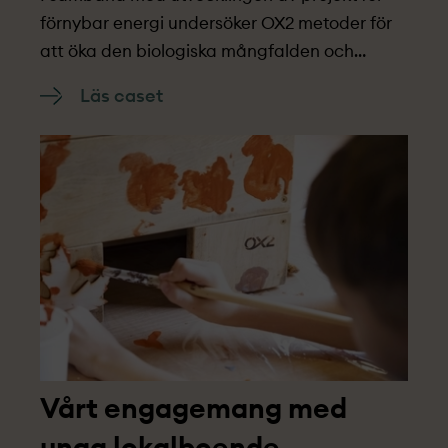
förnybar energi undersöker OX2 metoder för
att öka den biologiska mångfalden och
kolbindningen.
Läs caset
Vårt engagemang med
unga lokalboende