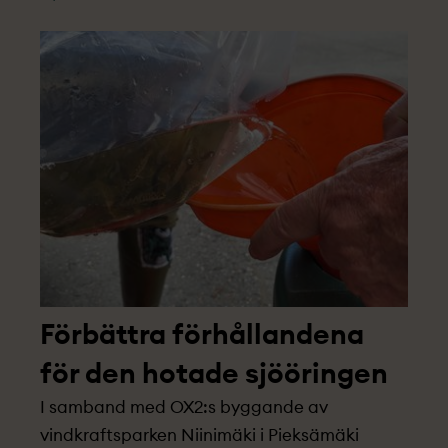
innebär att vi inte bara ska undvika eller
minimera projekt­ets miljöpåverkan, utan
stärka naturliga ekosystem och den
biologiska mångfalden i området.
Förbättra förhållandena
för den hotade sjööringen
I samband med OX2:s byggande av
vindkraftsparken Niinimäki i Pieksämäki