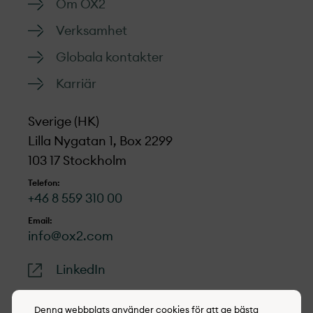
Om OX2
Verksamhet
Globala kontakter
Karriär
Sverige (HK)
Lilla Nygatan 1, Box 2299
103 17 Stockholm
Telefon:
+46 8 559 310 00
Email:
info@ox2.com
LinkedIn
Denna webbplats använder cookies för att ge bästa