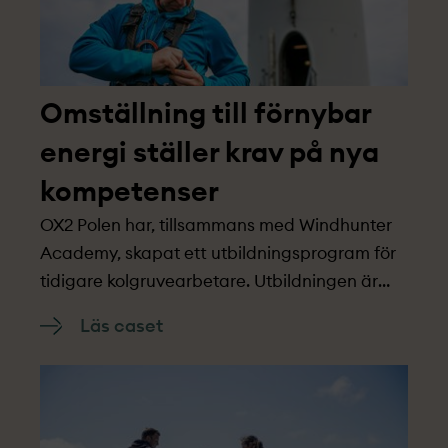
Omställning till förnybar
energi ställer krav på nya
kompetenser
OX2 Polen har, tillsammans med Windhunter
Academy, skapat ett utbildningsprogram för
tidigare kolgruvearbetare. Utbildningen är
riktad till gruvarbetare som vill lämna
Läs caset
industrin. Det ger dem en möjlighet till ny
utbildning och ny anställning.