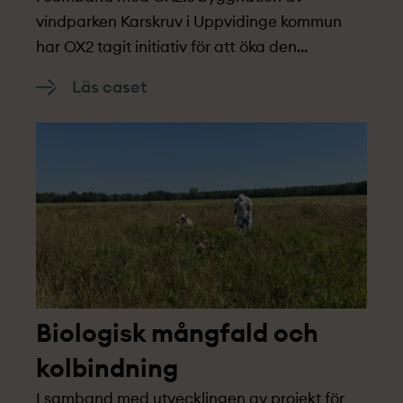
vindparken Karskruv i Uppvidinge kommun
har OX2 tagit initiativ för att öka den
biologiska mångfalden genom att återskapa
Läs caset
betesmark.
Biologisk mångfald och
kolbindning
I samband med utvecklingen av projekt­ för