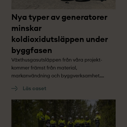
Nya typer av generatorer
minskar
koldioxidutsläppen under
byggfasen
Växthusgasutsläppen från våra projekt­
kommer främst från material,
markanvändning och byggverksamhet.
Tekniska framsteg i branschen möjliggör en
Läs caset
minskning av denna klimatpåverkan. OX2
välkomnar dessa tekniska framsteg och
hoppas att bästa praxis kommer att bli
branschstandard.