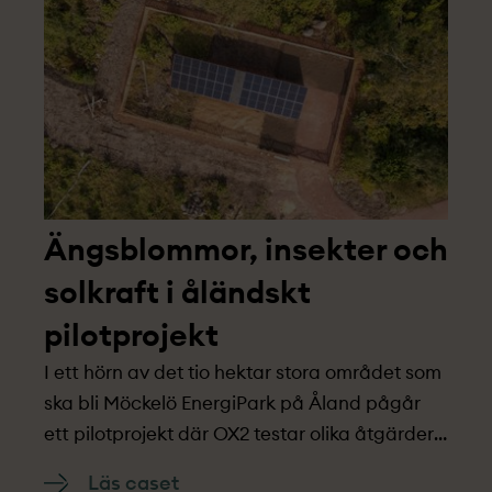
Ängsblommor, insekter och
solkraft i åländskt
pilotprojekt­­
I ett hörn av det tio hektar stora området som
ska bli Möckelö EnergiPark på Åland pågår
ett pilotprojekt­ där OX2 testar olika åtgärder i
syfte att göra parken naturpositiv. Det
Läs caset