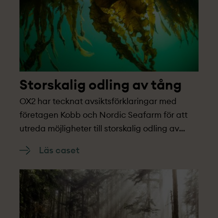
Storskalig odling av tång
OX2 har tecknat avsiktsförklaringar med
företagen Kobb och Nordic Seafarm för att
utreda möjligheter till storskalig odling av
tång vid den planerade havsbaserade
Läs caset
vindparken Galene, utanför Varberg på
västkusten.