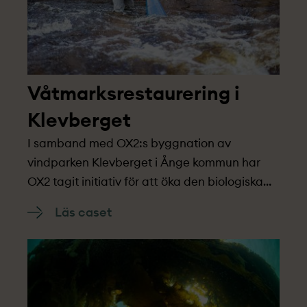
Våtmarksrestaurering i
Klevberget
I samband med OX2:s byggnation av
vindparken Klevberget i Ånge kommun har
OX2 tagit initiativ för att öka den biologiska
mångfalden genom återetablering av
Läs caset
flodpärlmusslan.