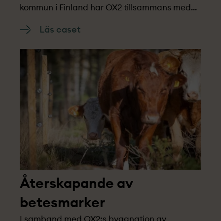
kommun i Finland har OX2 tillsammans med
partners tagit initiativ till att öka den
Läs caset
biologiska mångfalden genom att återställa
bäckarna där den hotade sjööringen lever.
Återskapande av
betesmarker
I samband med OX2:s byggnation av