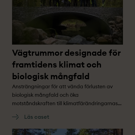
Vägtrummor designade för
framtidens klimat och
biologisk mångfald
Ansträngningar för att vända förlusten av
biologisk mångfald och öka
motståndskraften till klimatfärändringarnas
effekter har lett till att OX2 fokuserar på
Läs caset
praktiska åtgärder över flera projekt­: att
granska placering, dimensioner och design av