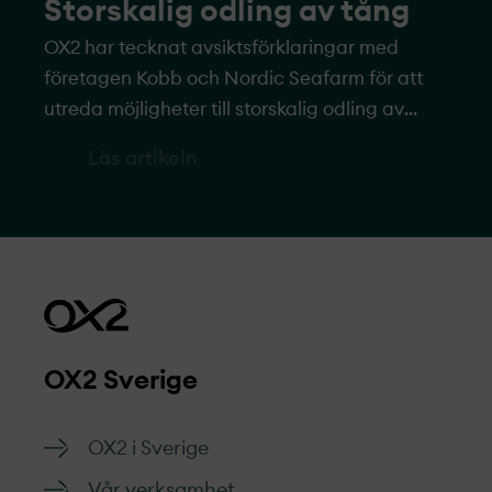
Storskalig odling av tång
OX2 har tecknat avsiktsförklaringar med
företagen Kobb och Nordic Seafarm för att
utreda möjligheter till storskalig odling av
tång vid den planerade havsbaserade
Läs artikeln
vindparken Galene, utanför Varberg på
västkusten.
OX2 Sverige
OX2 i Sverige
Vår verksamhet