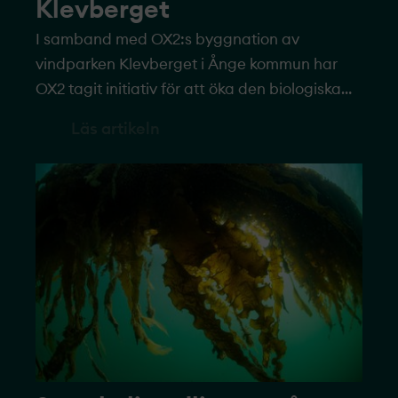
Klevberget
I samband med OX2:s byggnation av
vindparken Klevberget i Ånge kommun har
OX2 tagit initiativ för att öka den biologiska
mångfalden genom återetablering av
Läs artikeln
flodpärlmusslan.