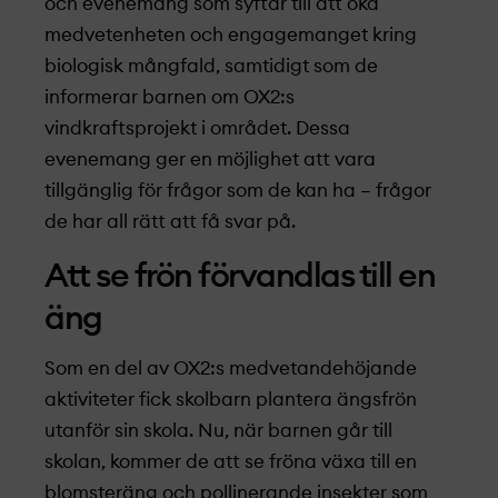
och evenemang som syftar till att öka
medvetenheten och engagemanget kring
biologisk mångfald, samtidigt som de
informerar barnen om OX2:s
vindkraftsprojekt­­­ i området. Dessa
evenemang ger en möjlighet att vara
tillgänglig för frågor som de kan ha – frågor
de har all rätt att få svar på.
Att se frön förvandlas till en
äng
Som en del av OX2:s medvetandehöjande
aktiviteter fick skolbarn plantera ängsfrön
utanför sin skola. Nu, när barnen går till
skolan, kommer de att se fröna växa till en
blomsteräng och pollinerande insekter som