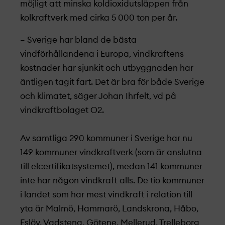
möjligt att minska koldioxidutsläppen från
kolkraftverk med cirka 5 000 ton per år.
– Sverige har bland de bästa
vindförhållandena i Europa, vindkraftens
kostnader har sjunkit och utbyggnaden har
äntligen tagit fart. Det är bra för både Sverige
och klimatet, säger Johan Ihrfelt, vd på
vindkraftbolaget O2.
Av samtliga 290 kommuner i Sverige har nu
149 kommuner vindkraftverk (som är anslutna
till elcertifikatsystemet), medan 141 kommuner
inte har någon vindkraft alls. De tio kommuner
i landet som har mest vindkraft i relation till
yta är Malmö, Hammarö, Landskrona, Håbo,
Eslöv, Vadstena, Götene, Mellerud, Trelleborg