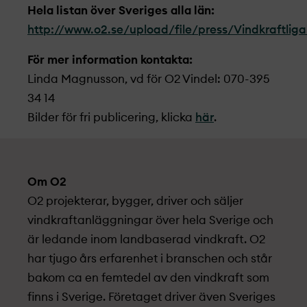
Hela listan över Sveriges alla län:
http://www.o2.se/upload/file/press/Vindkraftli
För mer information kontakta:
Linda Magnusson, vd för O2 Vindel: 070-395
34 14
Bilder för fri publicering, klicka
här
.
Om O2
O2 projekt­erar, bygger, driver och säljer
vindkraftanläggningar över hela Sverige och
är ledande inom landbaserad vindkraft. O2
har tjugo års erfarenhet i branschen och står
bakom ca en femtedel av den vindkraft som
finns i Sverige. Företaget driver även Sveriges