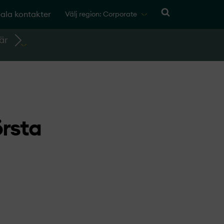
ala kontakter
Välj region: Corporate
är
örsta