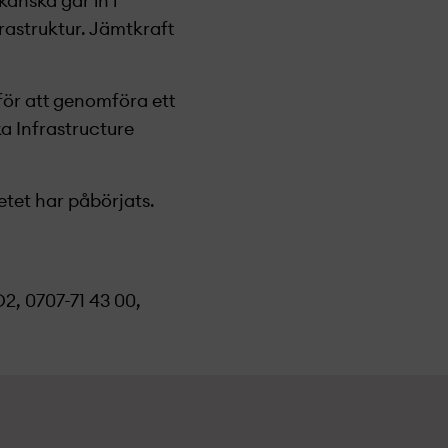
kanska går in i
rastruktur.
Jämtkraft
för att genomföra ett
ka Infrastructure
etet har påbörjats.
2, 0707-71 43 00,