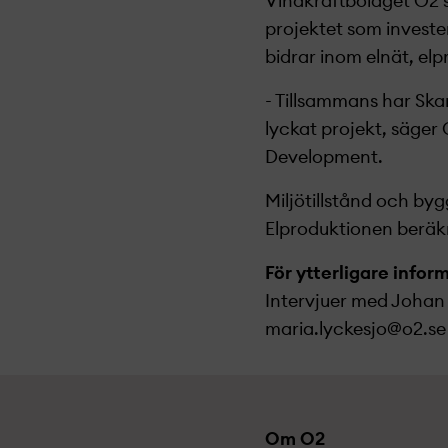
Vindkraftbolaget O2 sv
projekt­et som invest
bidrar inom elnät, elp
- Tillsammans har Ska
lyckat projekt­, säger
Development.
Miljötillstånd och by
Elproduktionen beräkn
För ytterligare infor
Intervjuer med Johan 
maria.lyckesjo@o2.se
Om O2