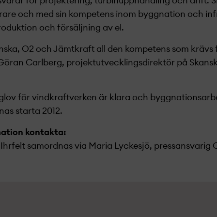
arar för projekt­ering, turbinupphandling och drift. S
erare och med sin kompetens inom byggnation och inf
roduktion och försäljning av el.
nska, O2 och Jämtkraft all den kompetens som krävs 
 Göran Carlberg, projekt­utvecklings­direktör på Skans
gglov för vindkraftverken är klara och byggnationsarb
as starta 2012.
mation kontakta:
Ihrfelt samordnas via Maria Lyckesjö, pressansvarig O