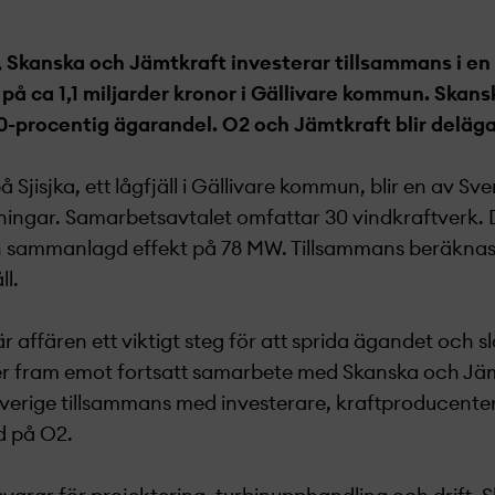
 Skanska och Jämtkraft investerar tillsammans i en
på ca 1,1 miljarder kronor i Gällivare kommun. Skans
-procentig ägarandel. O2 och Jämtkraft blir deläg
Sjisjka, ett lågfjäll i Gällivare kommun, blir en av Sve
ingar. Samarbetsavtalet omfattar 30 vindkraftverk. D
 sammanlagd effekt på 78 MW. Tillsammans beräknas d
l.
är affären ett viktigt steg för att sprida ägandet och 
er fram emot fortsatt samarbete med Skanska och Jäm
Sverige tillsammans med investerare, kraftproducenter
d på O2.