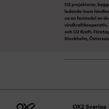
O2 projekt­erar, bygg
ledande inom landbas
ca en femtedel av den
vindkraftkooperativ.
och O2 Kraft. Företa
Stockholm, Östersun
OX2 Sverige