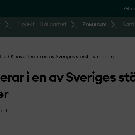
Glob
t
Projekt
Hållbarhet
Pressrum
Karri
1
O2 investerar i en av Sveriges största vindparker
erar i en av Sveriges st
er
het