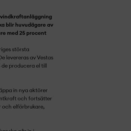
 vindkraftanläggning
ka blir huvudägare av
are med 25 procent
riges största
e levereras av Vestas
e producera el till
släppa in nya aktörer
tkraft och fortsätter
 och elförbrukare,