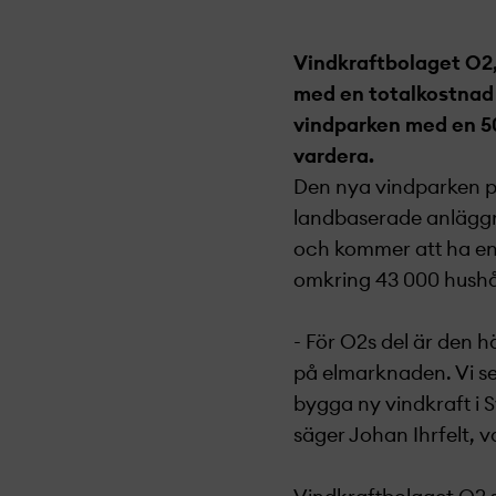
Vindkraftbolaget O2,
med en totalkostnad 
vindparken med en 50
vardera.
Den nya vindparken på 
landbaserade anläggn
och kommer att ha en
omkring 43 000 hushål
- För O2s del är den h
på elmarknaden. Vi s
bygga ny vindkraft i 
säger Johan Ihrfelt, v