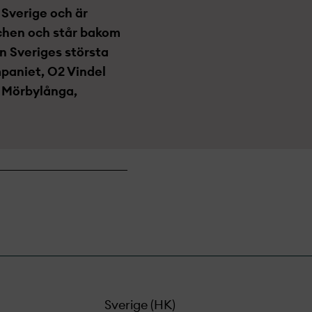
 Sverige och är
schen och står bakom
en Sveriges största
mpaniet, O2 Vindel
i Mörbylånga,
Sverige (HK)