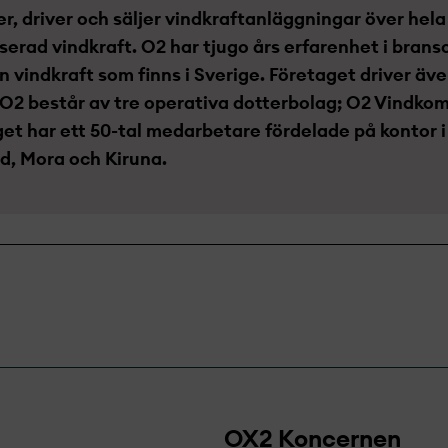
er, driver och säljer vindkraftanläggningar över hela
erad vindkraft. O2 har tjugo års erfarenhet i bran
 vindkraft som finns i Sverige. Företaget driver äv
 O2 består av tre operativa dotterbolag; O2 Vindko
get har ett 50-tal medarbetare fördelade på kontor 
d, Mora och Kiruna.
OX2 Koncernen