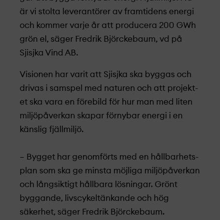
är vi stolta leverantörer av framtidens energi
och kommer varje år att producera 200 GWh
grön el, säger Fredrik Björckebaum, vd på
Sjisjka Vind AB.
Visionen har varit att Sjisjka ska byggas och
drivas i samspel med naturen och att projekt­
et ska vara en förebild för hur man med liten
miljöpåverkan skapar förnybar energi i en
känslig fjällmiljö.
– Bygget har genomförts med en hållbarhets­
plan som ska ge minsta möjliga miljöpåverkan
och långsiktigt hållbara lösningar. Grönt
byggande, livscykeltänkande och hög
säkerhet, säger Fredrik Björckebaum.