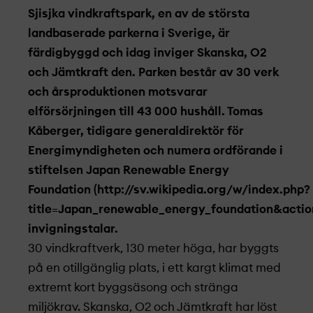
Sjisjka vindkraftspark, en av de största
landbaserade parkerna i Sverige, är
färdigbyggd och idag inviger Skanska, O2
och Jämtkraft den. Parken består av 30 verk
och årsproduktionen motsvarar
elförsörjningen till 43 000 hushåll. Tomas
Kåberger, tidigare generaldirektör för
Energimyndigheten och numera ordförande i
stiftelsen Japan Renewable Energy
Foundation (http://sv.wikipedia.org/w/index.php?
title=Japan_renewable_energy_foundation&action
invigningstalar.
30 vindkraftverk, 130 meter höga, har byggts
på en otillgänglig plats, i ett kargt klimat med
extremt kort byggsäsong och stränga
miljökrav. Skanska, O2 och Jämtkraft har löst