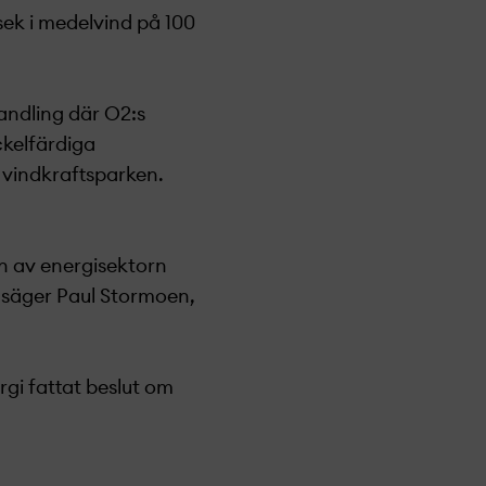
ek i medelvind på 100
andling där O2:s
ckelfärdiga
 vindkraftsparken.
n av energisektorn
 säger Paul Stormoen,
gi fattat beslut om