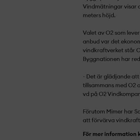
Vindmätningar visar a
meters höjd.
Valet av O2 som lever
anbud var det ekonomis
vindkraftverket står 
Byggnationen har reda
- Det är glädjande at
tillsammans med O2 oc
vd på O2 Vindkompan
Förutom Mimer har So
att förvärva vindkraft
För mer information 