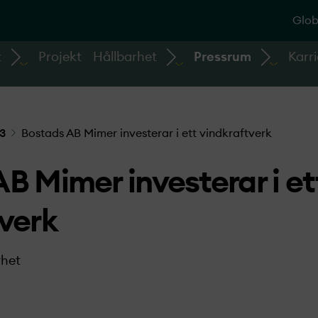
Glob
t
Projekt
Hållbarhet
Pressrum
Karri
3
Bostads AB Mimer investerar i ett vindkraftverk
B Mimer investerar i et
verk
het