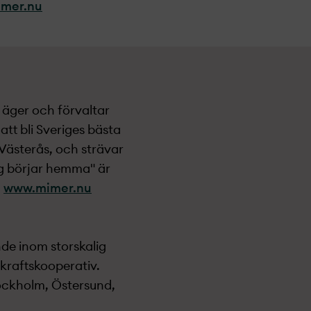
imer.nu
 äger och förvaltar
att bli Sveriges bästa
i Västerås, och strävar
ag börjar hemma" är
å
www.mimer.nu
nde inom storskalig
dkraftskooperativ.
tockholm, Östersund,