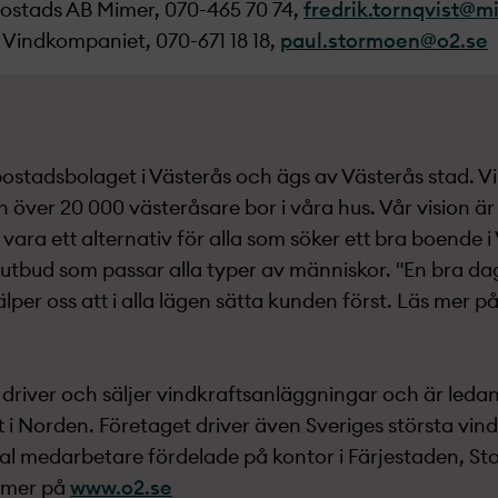
 Bostads AB Mimer, 070-465 70 74,
fredrik.tornqvist@m
Vindkompaniet, 070-671 18 18,
paul.stormoen@o2.se
bostadsbolaget i Västerås och ägs av Västerås stad. Vi
 över 20 000 västeråsare bor i våra hus. Vår vision är 
l vara ett alternativ för alla som söker ett bra boende 
tt utbud som passar alla typer av människor. "En bra d
lper oss att i alla lägen sätta kunden först. Läs mer p
 driver och säljer vindkraftsanläggningar och är leda
 i Norden. Företaget driver även Sveriges största vin
tal medarbetare fördelade på kontor i Färjestaden, S
 mer på
www.o2.se