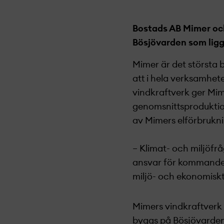
Bostads AB Mimer och
Bösjövarden som ligge
Mimer är det största 
att i hela verksamhete
vindkraftverk ger Mim
genomsnittsproduktion
av Mimers elförbrukni
– Klimat- och miljöfrå
ansvar för kommande 
miljö- och ekonomiskt 
Mimers vindkraftverk 
byggs på Bösjövarden