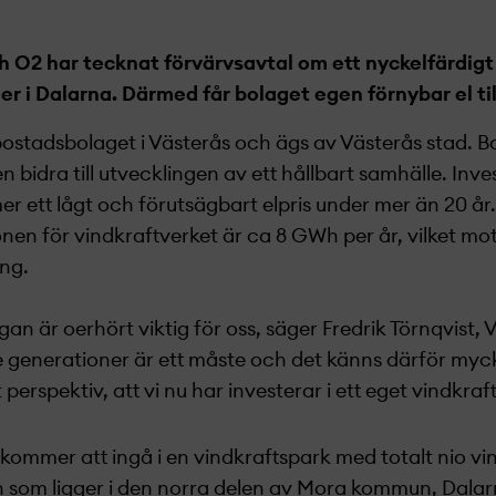
 O2 har tecknat förvärvsavtal om ett nyckelfärdigt
r i Dalarna. Därmed får bolaget egen förnybar el til
bostadsbolaget i Västerås och ägs av Västerås stad. B
n bidra till utvecklingen av ett hållbart samhälle. Inves
er ett lågt och förutsägbart elpris under mer än 20 å
en för vindkraftverket är ca 8 GWh per år, vilket mo
ng.
gan är oerhört viktig för oss, säger Fredrik Törnqvist, 
generationer är ett måste och det känns därför mycke
perspektiv, att vi nu har investerar i ett eget vindkraf
kommer att ingå i en vindkraftspark med totalt nio vi
 som ligger i den norra delen av Mora kommun, Dalar