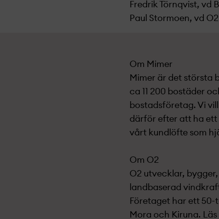
Fredrik Törnqvist, vd
Paul Stormoen, vd O2 
Om Mimer
Mimer är det största 
ca 11 200 bostäder och
bostadsföretag. Vi vil
därför efter att ha e
vårt kundlöfte som hjä
Om O2
O2 utvecklar, bygger,
landbaserad vindkraft
Företaget har ett 50-
Mora och Kiruna. Läs