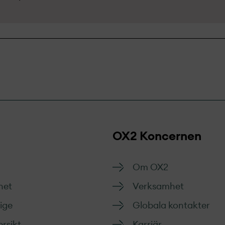
OX2 Koncernen
Om OX2
het
Verksamhet
rige
Globala kontakter
rsikt
Karriär