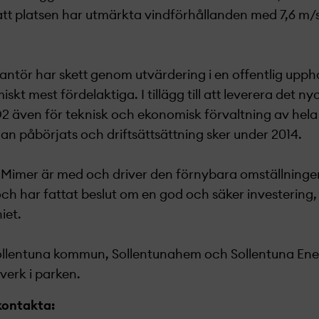
tt platsen har utmärkta vindförhållanden med 7,6 m/s
antör har skett genom utvärdering i en offentlig upph
kt mest fördelaktiga. I tillägg till att leverera det ny
O2 även för teknisk och ekonomisk förvaltning av hela
n påbörjats och driftsättsättning sker under 2014.
t Mimer är med och driver den förnybara omställninge
h har fattat beslut om en god och säker investering,
iet.
llentuna kommun, Sollentunahem och Sollentuna Ener
verk i parken.
kontakta: