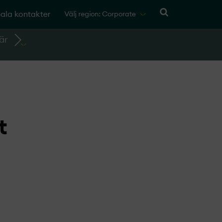
ala kontakter
Välj region: Corporate
är
t