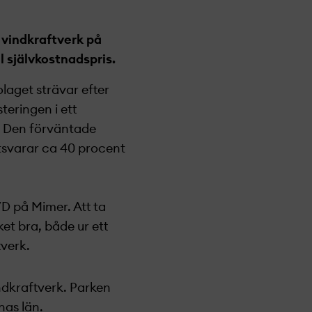
 vindkraftverk på
l självkostnadspris.
olaget
strävar efter
teringen i ett
r. Den förväntade
tsvarar ca 40 procent
VD på Mimer. Att ta
t bra, både ur ett
tverk.
ndkraftverk. Parken
nas län.