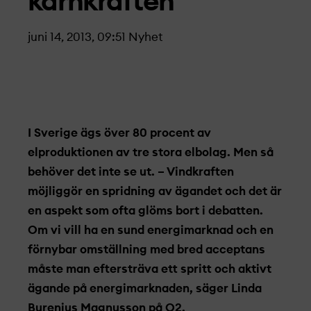
kärnkraften
juni 14, 2013, 09:51
Nyhet
I Sverige ägs över 80 procent av
elproduktionen av tre stora elbolag. Men så
behöver det inte se ut. – Vindkraften
möjliggör en spridning av ägandet och det är
en aspekt som ofta glöms bort i debatten.
Om vi vill ha en sund energimarknad och en
förnybar omställning med bred acceptans
måste man eftersträva ett spritt och aktivt
ägande på energimarknaden, säger Linda
Burenius Magnusson på O2.