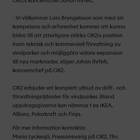
OX2:s koncernchef Johan Ihrfelt.
- Vi välkomnar Lars Bryngelsson som med sin
kompetens och erfarenhet kommer att kunna
bidra till att ytterligare stärka OX2:s position
inom teknisk och kommersiell förvaltning av
vindparker och möjliggöra vidare expansion
till nya marknader, säger Johan Ihrfelt,
koncernchef på OX2.
OX2 erbjuder ett komplett utbud av drift- och
förvaltningstjänster för vindparker. Bland
uppdragsgivarna kan nämnas t ex IKEA,
Allianz, Polarkraft och Finja.
För mer information kontakta:
Maria Lyckesjö, Pressansvarig på OX2, Tfn: