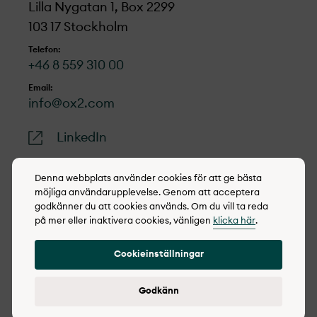
Lilla Nygatan 1, Box 2299
103 17 Stockholm
Telefon:
+46 8 559 310 00
Email:
info@ox2.com
LinkedIn
Denna webbplats använder cookies för att ge bästa
möjliga användarupplevelse. Genom att acceptera
godkänner du att cookies används. Om du vill ta reda
© 2022-2026 OX2
på mer eller inaktivera cookies, vänligen
klicka här
.
Cookie policy
Cookieinställningar
Integritetspolicy
Rapportera synpunkter
Godkänn