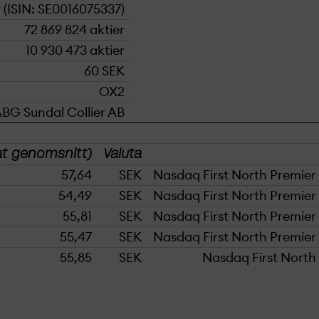
 (ISIN: SE0016075337)
72 869 824 aktier
10 930 473 aktier
60 SEK
OX2
BG Sundal Collier AB
tat genomsnitt)
Valuta
57,64
SEK
Nasdaq First North Premie
54,49
SEK
Nasdaq First North Premie
55,81
SEK
Nasdaq First North Premie
55,47
SEK
Nasdaq First North Premie
55,85
SEK
Nasdaq First Nort