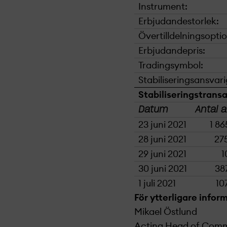
Instrument:
Erbjudandestorlek:
Övertilldelningsoptio
Erbjudandepris:
Tradingsymbol:
Stabiliseringsansvari
Stabiliseringstransa
Datum
Antal a
23 juni 2021
1 86
28 juni 2021
27
29 juni 2021
1
30 juni 2021
38
1 juli 2021
10
För ytterligare infor
Mikael Östlund
Acting Head of Com