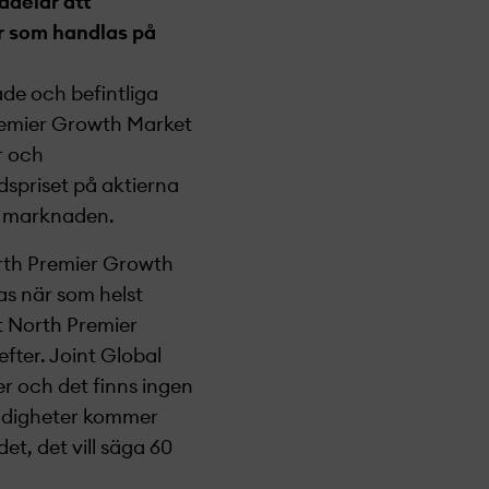
ddelar att
er som handlas på
de och befintliga
Premier Growth Market
r och
ds­priset på aktierna
på marknaden.
rth Premier Growth
s när som helst
t North Premier
efter.
Joint Global
er och det finns ingen
ändigheter kommer
ndet,
det vill säga
60