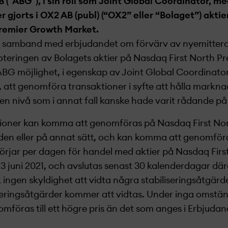
 ("ABG"), i sin roll som Joint Global Coordinator, me
r gjorts i OX2 AB (publ) (“OX2” eller “Bolaget”) akti
Premier Growth Market.
 i samband med erbjudandet om förvärv av nyemittera
noteringen av Bolagets aktier på Nasdaq First North 
 ABG möjlighet, i egenskap av Joint Global Coordinato
, att genomföra transaktioner i syfte att hålla markna
en nivå som i annat fall kanske hade varit rådande 
ktioner kan komma att genomföras på Nasdaq First No
n eller på annat sätt, och kan komma att genomföra
örjar per dagen för handel med aktier på Nasdaq Firs
23 juni 2021, och avslutas senast 30 kalenderdagar där
ingen skyldighet att vidta några stabiliseringsåtgärd
liseringsåtgärder kommer att vidtas. Under inga omst
mföras till ett högre pris än det som anges i Erbjuda