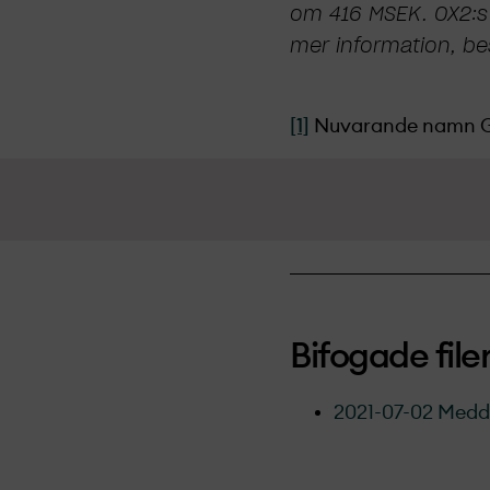
om 416 MSEK. OX2:s 
mer information, b
[1]
Nuvarande namn Go
Bifogade file
2021-07-02 Medde