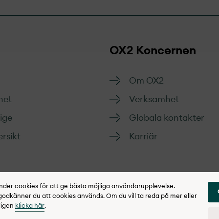
OX2 Koncernen
Om OX2
het
Verksamhet
rige
Globala kontakter
rsikt
Karriär
er cookies för att ge bästa möjliga användarupplevelse.
dkänner du att cookies används. Om du vill ta reda på mer eller
ligen
klicka här
.
gritetspolicy
Rapportera synpunkter