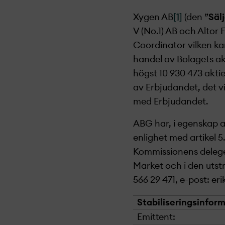
Xygen AB
[1]
(den ”
Säl
V (No.1) AB och Altor 
Coordinator vilken kan
handel av Bolagets ak
högst 10 930 473 akti
av Erbjudandet, det vi
med Erbjudandet.
ABG har, i egenskap av
enlighet med
artikel 
Kommissionens delege
Market och i den uts
566 29 471
, e-post:
er
Stabiliseringsinform
Emittent: