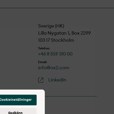
Sverige (HK)
Lilla Nygatan 1, Box 2299
103 17 Stockholm
Telefon:
+46 8 559 310 00
Email:
info@ox2.com
LinkedIn
Cookieinställningar
Godkänn