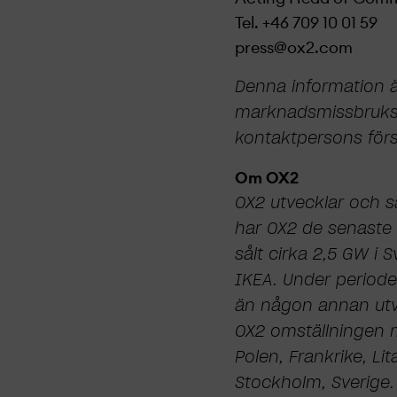
Tel. +46 709 10 01 59
press@ox2.com
Denna information ä
marknads­missbruks
kontaktpersons förso
Om OX2
OX2 utvecklar och sä
har OX2 de senaste d
sålt cirka 2,5 GW i 
IKEA. Under periode
än någon annan utve
OX2 omställningen m
Polen, Frankrike, L
Stockholm, Sverige