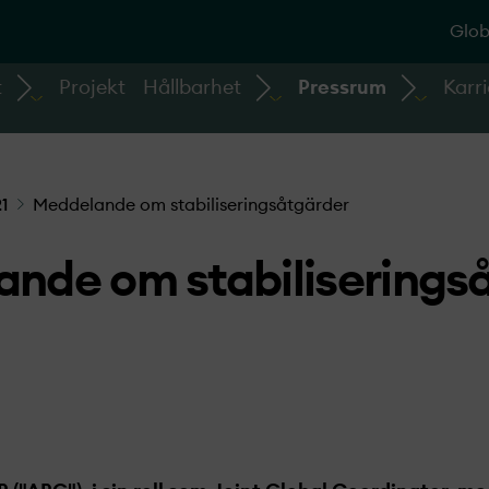
Glob
t
Projekt
Hållbarhet
Pressrum
Karri
1
Meddelande om stabiliseringsåtgärder
nde om stabiliserings