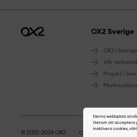
OX2 Sverige
OX2 i Sverige
Vår verksam
Projekt­ i Sve
Marknads­öve
Denna webbplats använd
Genom att acceptera go
inaktivera cookies, vän
© 2022-2026 OX2
Cookie policy
Inte