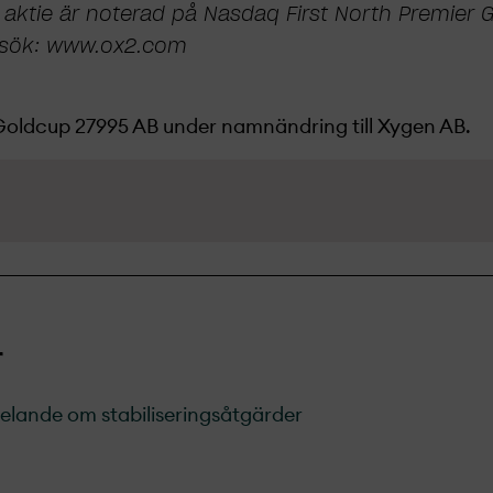
aktie är noterad på Nasdaq First North Premier 
esök: www.ox2.com
ldcup 27995 AB under namnändring till Xygen AB.
r
lande om stabiliseringsåtgärder