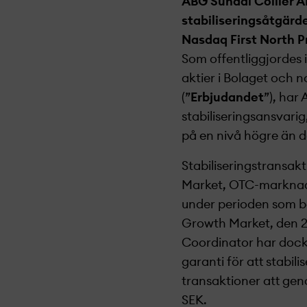
ABG Sundal Collier AB
stabiliseringsåtgärde
Nasdaq First North 
Som offentliggjordes
aktier i Bolaget och 
(”
Erbjudandet
”), har
stabiliseringsansvarig
på en nivå högre än d
Stabiliseringstransa
Market, OTC-marknade
under perioden som
b
Growth Market
, den 
Coordinator har dock 
garanti för att stabi
transaktioner att geno
SEK.