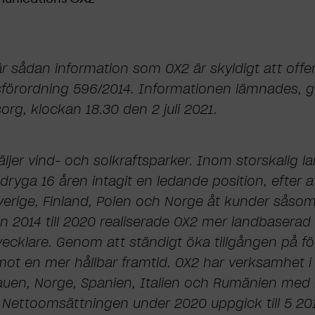
r sådan information som OX2 är skyldigt att offen
förordning 596/2014. Informationen lämnades,
rg, klockan 18.30 den 2 juli 2021.
ljer vind- och solkraftsparker. Inom storskalig l
ryga 16 åren intagit en ledande position, efter a
Sverige, Finland, Polen och Norge åt kunder såsom
n 2014 till 2020 realiserade OX2 mer landbaserad 
cklare. Genom att ständigt öka tillgången på för
ot en mer hållbar framtid. OX2 har verksamhet i S
itauen, Norge, Spanien, Italien och Rumänien med
. Nettoomsättningen under 2020 uppgick till 5 2