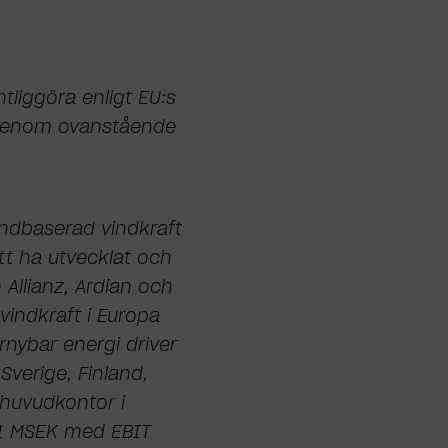
tliggöra enligt EU:s
 genom ovanstående
andbaserad vindkraft
tt ha utvecklat och
 Allianz, Ardian och
vindkraft i Europa
nybar energi driver
verige, Finland,
 huvudkontor i
01 MSEK med EBIT