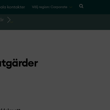
ala kontakter
Välj region: Corporate
är
åtgärder