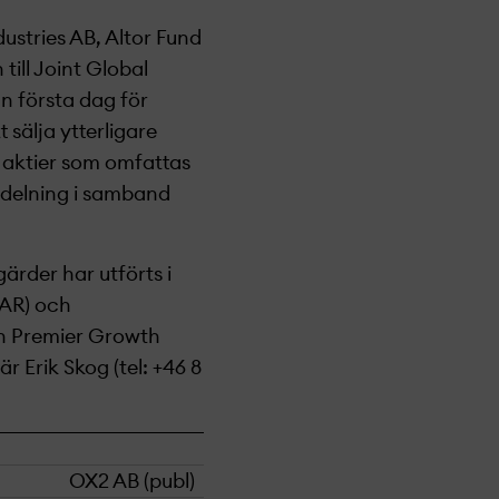
dustries AB, Altor Fund
till Joint Global
ån första dag för
sälja ytterligare
t aktier som omfattas
lldelning i samband
ärder har utförts i
MAR) och
h Premier Growth
är Erik Skog
(tel: +
46 8
OX2 AB (publ)