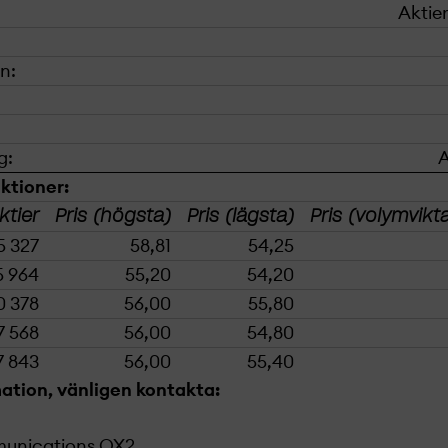
Aktier
n:
g:
A
ktioner:
ktier
Pris (högsta)
Pris (lägsta)
Pris (volymvik
5 327
58,81
54,25
5 964
55,20
54,20
0 378
56,00
55,80
7 568
56,00
54,80
7 843
56,00
55,40
mation, vänligen kontakta:
munications OX2