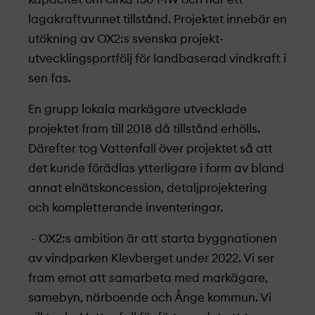
lagakraftvunnet tillstånd. Projekt­et innebär en
utökning av OX2:s svenska projekt­
utvecklings­portfölj för landbaserad vindkraft i
sen fas.
En grupp lokala markägare utvecklade
projekt­et fram till 2018 då tillstånd erhölls.
Därefter tog Vattenfall över projekt­et så att
det kunde förädlas ytterligare i form av bland
annat elnätskoncession, detaljprojekt­ering
och kompletterande inventeringar.
- OX2:s ambition är att starta byggnationen
av vindparken Klevberget under 2022. Vi ser
fram emot att samarbeta med markägare,
samebyn, närboende och Ånge kommun. Vi