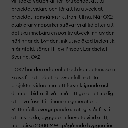
vill tacka Vattenfall för förtroendet att ta
projekt­et vidare och för att ha utvecklat
projekt­et framgångsrikt fram till nu. När OX2
etablerar vindparker strävar vi alltid efter att
det ska innebära en positiv utveckling av den
närliggande bygden, inklusive ökad biologisk
mångfald, säger Hillevi Priscar, Landschef
Sverige, OX2.
- OX2 har den erfarenhet och kompetens som
krävs för att på ett ansvarsfullt sätt ta
projekt­et vidare mot ett förverkligande och
därmed bidra till vårt mål att göra det möjligt
att leva fossilfritt inom en generation.
Vattenfalls övergripande strategi står fast i
att utveckla, bygga och förvalta vindkraft,
med cirka 2 000 MW i pågående byggnation