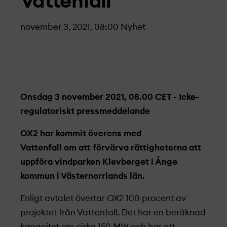
Vattenfall
november 3, 2021, 08:00
Nyhet
Onsdag 3 november 2021, 08.00 CET - Icke-
regulatoriskt pressmeddelande
OX2 har kommit överens med
Vattenfall om att förvärva rättigheterna att
uppföra vindparken Klevberget i Ånge
kommun i Västernorrlands län.
Enligt avtalet övertar OX2 100 procent av
projekt­et från Vattenfall. Det har en beräknad
kapacitet om cirka 150 MW och har ett