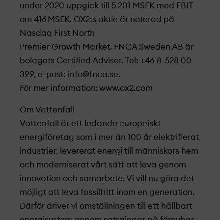
under 2020 uppgick till 5 201 MSEK med EBIT
om 416 MSEK. OX2:s aktie är noterad på
Nasdaq First North
Premier Growth Market. FNCA Sweden AB är
bolagets Certified Adviser. Tel: +46 8-528 00
399, e-post:
info@fnca.se
.
För mer information: www.ox2.com
Om Vattenfall
Vattenfall är ett ledande europeiskt
energiföretag som i mer än 100 år elektrifierat
industrier, levererat energi till människors hem
och moderniserat vårt sätt att leva genom
innovation och samarbete. Vi vill nu göra det
möjligt att leva fossilfritt inom en generation.
Därför driver vi omställningen till ett hållbart
energisystem genom satsningar på förnybar