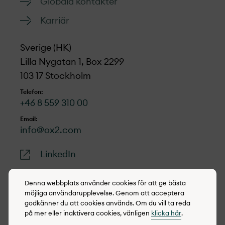
Globala kontakter
Karriär
Sverige (HK)
Lilla Nygatan 1, Box 2299
103 17 Stockholm
Telefon:
+46 8 559 310 00
Email:
info@ox2.com
LinkedIn
Denna webbplats använder cookies för att ge bästa
möjliga användarupplevelse. Genom att acceptera
godkänner du att cookies används. Om du vill ta reda
© 2022-2026 OX2
på mer eller inaktivera cookies, vänligen
klicka här
.