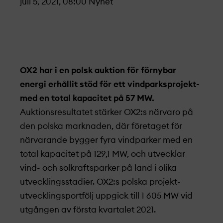
juli 5, 2021, 08:00
Nyhet
OX2 har i en polsk auktion för förnybar
energi erhållit stöd för ett vindparksprojekt­
med en total kapacitet på 57 MW.
Auktionsresultatet stärker OX2:s närvaro på
den polska marknaden, där företaget för
närvarande bygger fyra vindparker med en
total kapacitet på 129,1 MW, och utvecklar
vind- och solkraftsparker på land i olika
utvecklingsstadier. OX2:s polska projekt­
utvecklings­portfölj uppgick till 1 605 MW vid
utgången av första kvartalet 2021.