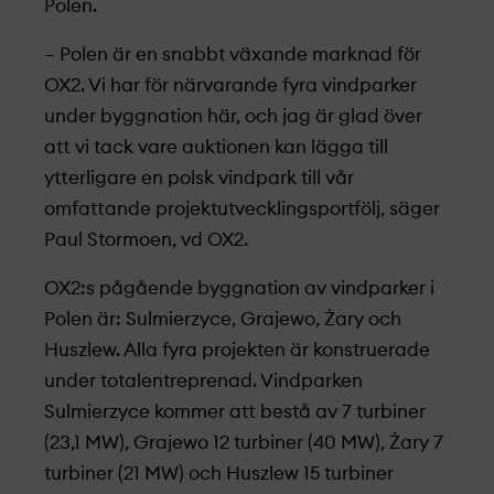
Polen.
– Polen är en snabbt växande marknad för
OX2. Vi har för närvarande fyra vindparker
under byggnation här, och jag är glad över
att vi tack vare auktionen kan lägga till
ytterligare en polsk vindpark till vår
omfattande projekt­utvecklings­portfölj, säger
Paul Stormoen, vd OX2.
OX2:s pågående byggnation av vindparker i
Polen är: Sulmierzyce, Grajewo, Żary och
Huszlew. Alla fyra projekt­en är konstruerade
under totalentreprenad. Vindparken
Sulmierzyce kommer att bestå av 7 turbiner
(23,1 MW), Grajewo 12 turbiner (40 MW), Żary 7
turbiner (21 MW) och Huszlew 15 turbiner