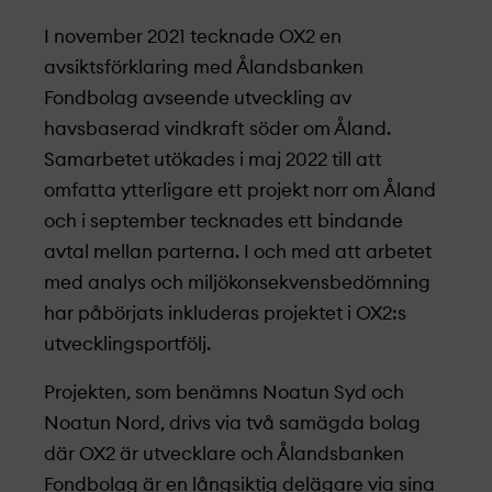
I november 2021 tecknade OX2 en
avsiktsförklaring med Ålandsbanken
Fondbolag avseende utveckling av
havsbaserad vindkraft söder om Åland.
Samarbetet utökades i maj 2022 till att
omfatta ytterligare ett projekt­ norr om Åland
och i september tecknades ett bindande
avtal mellan parterna. I och med att arbetet
med analys och miljökonsekvensbedömning
har påbörjats inkluderas projekt­et i OX2:s
utvecklingsportfölj.
Projekt­en, som benämns Noatun Syd och
Noatun Nord, drivs via två samägda bolag
där OX2 är utvecklare och Ålandsbanken
Fondbolag är en långsiktig delägare via sina