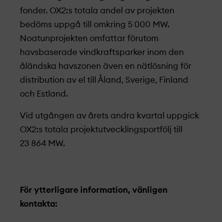
fonder. OX2:s totala andel av projekt­en
bedöms uppgå till omkring 5 000 MW.
Noatunprojekt­en omfattar förutom
havsbaserade vindkraftsparker inom den
åländska havszonen även en nätlösning för
distribution av el till Åland, Sverige, Finland
och Estland.
Vid utgången av årets andra kvartal uppgick
OX2:s totala projekt­utvecklings­portfölj till
23 864 MW.
För ytterligare information, vänligen
kontakta: