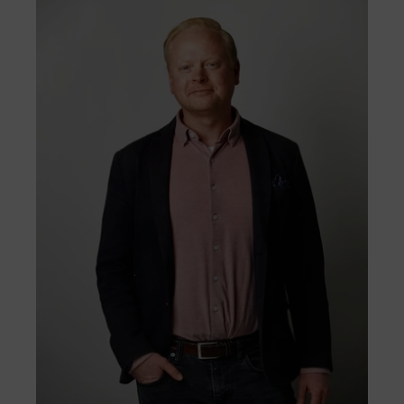
Våra projekt­ är hållbart utvecklade, från
effektivt.
tidig planering till konstruktion och
förvaltning.
Till formuläret