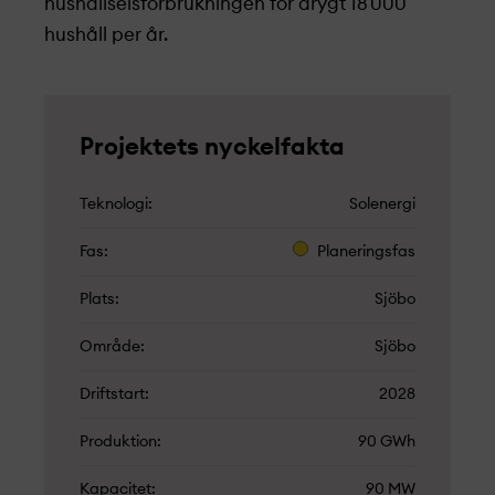
hushållselsförbrukningen för drygt 18 000
hushåll per år.
Projekt­ets nyckelfakta
Teknologi
Solenergi
Fas
Planeringsfas
Plats
Sjöbo
Område
Sjöbo
Driftstart
2028
Produktion
90 GWh
Kapacitet
90 MW