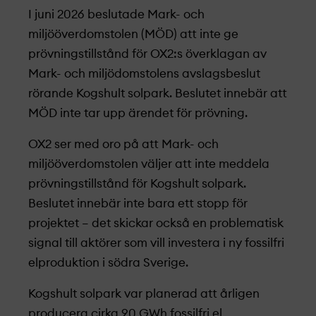
I juni 2026 beslutade Mark- och
miljööverdomstolen (MÖD) att inte ge
prövningstillstånd för OX2:s överklagan av
Mark- och miljödomstolens avslagsbeslut
rörande Kogshult solpark. Beslutet innebär att
MÖD inte tar upp ärendet för prövning.
OX2 ser med oro på att Mark- och
miljööverdomstolen väljer att inte meddela
prövningstillstånd för Kogshult solpark.
Beslutet innebär inte bara ett stopp för
projekt­et – det skickar också en problematisk
signal till aktörer som vill investera i ny fossilfri
elproduktion i södra Sverige.
Kogshult solpark var planerad att årligen
producera cirka 90 GWh fossilfri el,