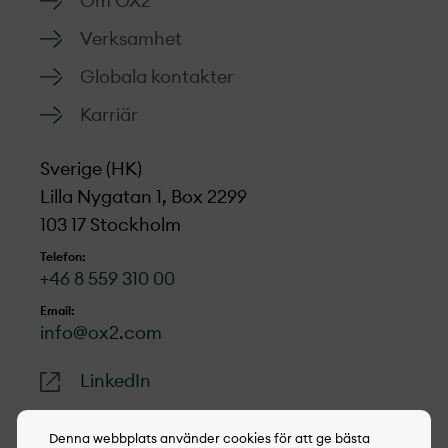
Om OX2
Verksamhet
Globala kontakter
Karriär
Sverige (HK)
Lilla Nygatan 1, Box 2299
103 17 Stockholm
Telefon:
+46 8 559 310 00
Email:
info@ox2.com
LinkedIn
Denna webbplats använder cookies för att ge bästa