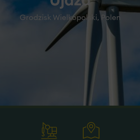
Ujazd
Grodzisk Wielkopolski, Polen