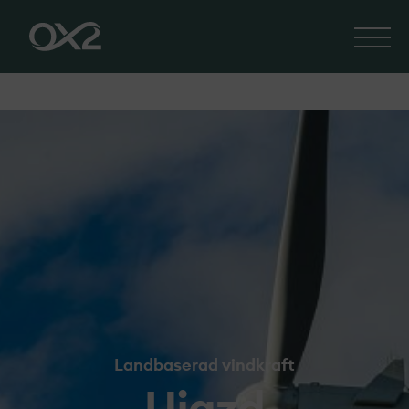
Landbaserad vindkraft