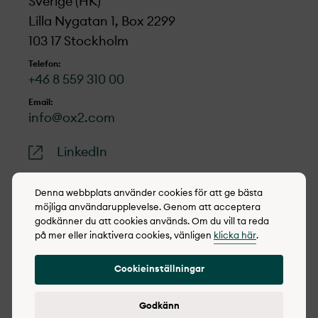
Sverige (HK)
Lilla Nygatan 1, Box 2299
103 17 Stockholm
Telefon:
+46 8 559 310 00
Email:
info@ox2.com
LinkedIn
Denna webbplats använder cookies för att ge bästa
möjliga användarupplevelse. Genom att acceptera
godkänner du att cookies används. Om du vill ta reda
© 2022-2026 OX2
på mer eller inaktivera cookies, vänligen
klicka här
.
Cookie policy
Cookieinställningar
Integritetspolicy
Rapportera synpunkter
Godkänn