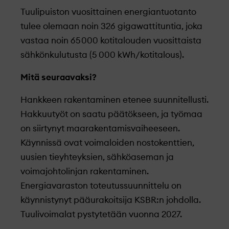
Tuulipuiston vuosittainen energiantuotanto
tulee olemaan noin 326 gigawattituntia, joka
vastaa noin 65 000 kotitalouden vuosittaista
sähkönkulutusta (5 000 kWh/kotitalous).
Mitä seuraavaksi?
Hankkeen rakentaminen etenee suunnitellusti.
Hakkuutyöt on saatu päätökseen, ja työmaa
on siirtynyt maarakentamisvaiheeseen.
Käynnissä ovat voimaloiden nostokenttien,
uusien tieyhteyksien, sähköaseman ja
voimajohtolinjan rakentaminen.
Energiavaraston toteutussuunnittelu on
käynnistynyt pääurakoitsija KSBR:n johdolla.
Tuulivoimalat pystytetään vuonna 2027.