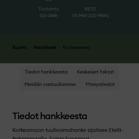
Tuotanto
BESS
326 GWh
110 MW (220 MWh)
Suomi
Hankkeet
Korkeamaa
Tiedot hankkeesta
Keskeiset faktat
Meidän vastuullamme
Yhteystiedot
Tiedot hankkeesta
Korkeamaan tuulivoimahanke sijaitsee Etelä-
Pohjanmaalla, Soinin kunnassa.