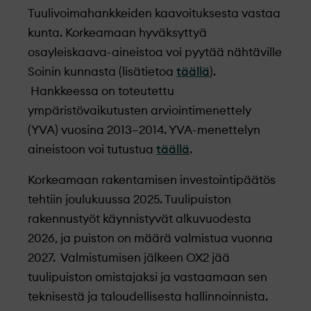
Tuulivoimahankkeiden kaavoituksesta vastaa
kunta. Korkeamaan hyväksyttyä
osayleiskaava-aineistoa voi pyytää nähtäville
Soinin kunnasta (lisätietoa
täällä
).
Hankkeessa on toteutettu
ympäristövaikutusten arviointimenettely
(YVA) vuosina 2013–2014. YVA-menettelyn
aineistoon voi tutustua
täällä
.
Korkeamaan rakentamisen investointipäätös
tehtiin joulukuussa 2025. Tuulipuiston
rakennustyöt käynnistyvät alkuvuodesta
2026, ja puiston on määrä valmistua vuonna
2027. Valmistumisen jälkeen OX2 jää
tuulipuiston omistajaksi ja vastaamaan sen
teknisestä ja taloudellisesta hallinnoinnista.