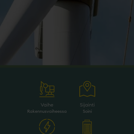
Vaihe
Sijainti
Rakennusvaiheessa
Soini