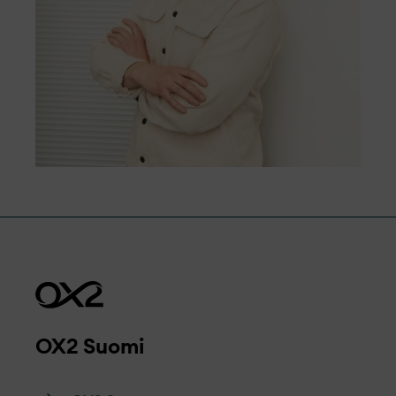
lisääntyviin sateisiin sekä metsäpaloihin,
samalla kun varmistamme, ettei
ihmisoikeuksia loukata.
OX2 Suomi