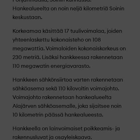
Hankealueelta on noin neljä kilometriä Soinin
keskustaan.
Korkeamaa käsittää 17 tuulivoimalaa, joiden
yhteenlaskettu kokonaisteho on 108
megawattia. Voimaloiden kokonaiskorkeus on
230 metriä. Lisäksi hankkeessa rakennetaan
110 megawatin energiavarasto.
Hankkeen sähkönsiirtoa varten rakennetaan
sähköasema sekä 110 kilovoltin voimajohto.
Voimajohto rakennetaan hankealueelta
Alajärven sähköasemalle, joka sijaitsee noin
10 kilometrin päässä hankealueesta.
Hankkeella on lainvoimaiset poikkeamis- ja
rakennusluvat ja osayleiskaava.