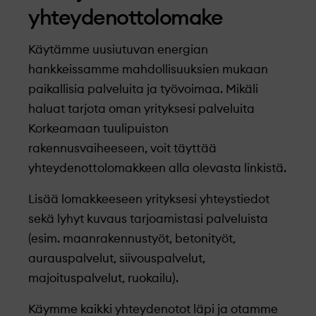
yhteydenottolomake
Käytämme uusiutuvan energian
hankkeissamme mahdollisuuksien mukaan
paikallisia palveluita ja työvoimaa. Mikäli
haluat tarjota oman yrityksesi palveluita
Korkeamaan tuulipuiston
rakennusvaiheeseen, voit täyttää
yhteydenottolomakkeen alla olevasta linkistä.
Lisää lomakkeeseen yrityksesi yhteystiedot
sekä lyhyt kuvaus tarjoamistasi palveluista
(esim. maanrakennustyöt, betonityöt,
aurauspalvelut, siivouspalvelut,
majoituspalvelut, ruokailu).
Käymme kaikki yhteydenotot läpi ja otamme