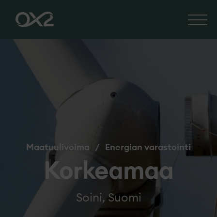
Maatuulivoima
/
Energian varastointi
Korkeamaa
Soini, Suomi