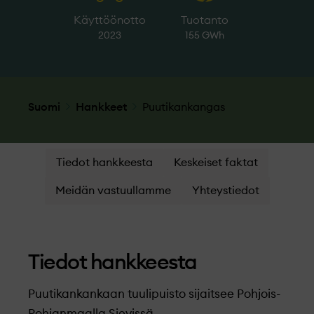
Käyttöönotto
Tuotanto
2023
155 GWh
Suomi
Hankkeet
Puutikankangas
Tiedot hankkeesta
Keskeiset faktat
Meidän vastuullamme
Yhteystiedot
Tiedot hankkeesta
Puutikankankaan tuulipuisto sijaitsee Pohjois-
Pohjanmaalla Sievissä.