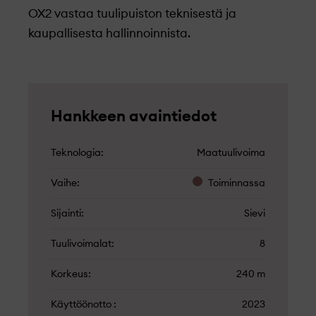
OX2 vastaa tuulipuiston teknisestä ja
kaupallisesta hallinnoinnista.
Hankkeen avaintiedot
Teknologia
Maatuulivoima
Vaihe
Toiminnassa
Sijainti
Sievi
Tuulivoimalat
8
Korkeus
240 m
Käyttöönotto
2023