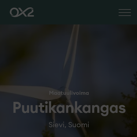
Maatuulivoima
Puutikankangas
Sievi, Suomi