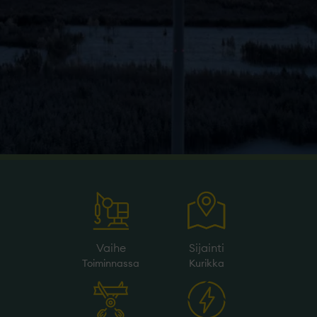
Vaihe
Sijainti
Toiminnassa
Kurikka