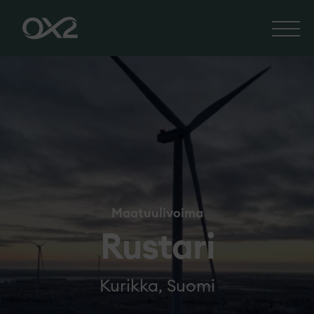
Maatuulivoima
Rustari
Kurikka, Suomi