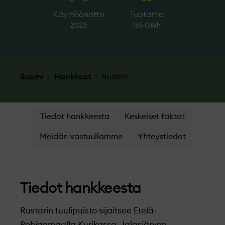
Käyttöönotto
Tuotanto
2023
165 GWh
Suomi
Hankkeet
Rustari
Tiedot hankkeesta
Keskeiset faktat
Meidän vastuullamme
Yhteystiedot
Tiedot hankkeesta
Rustarin tuulipuisto sijaitsee Etelä-
Pohjanmaalla Kurikassa, Jalasjärven