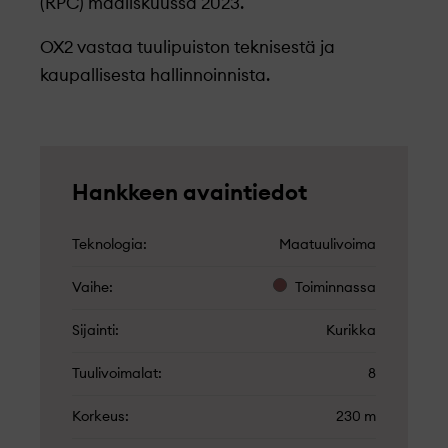
(RPC) maaliskuussa 2023.
OX2 vastaa tuulipuiston teknisestä ja
kaupallisesta hallinnoinnista.
Hankkeen avaintiedot
Teknologia
Maatuulivoima
Vaihe
Toiminnassa
Sijainti
Kurikka
Tuulivoimalat
8
Korkeus
230 m