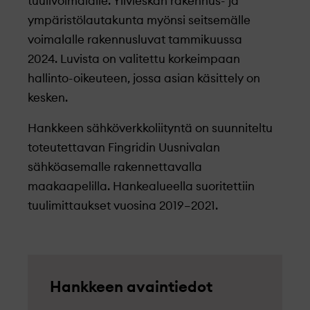
tuulivoimalalle. Ylivieskan rakennus- ja
ympäristölautakunta myönsi seitsemälle
voimalalle rakennusluvat tammikuussa
2024.
Luvista on valitettu korkeimpaan
hallinto-oikeuteen, jossa asian käsittely on
kesken.
Hankkeen sähköverkkoliityntä on suunniteltu
toteutettavan Fingridin Uusnivalan
sähköasemalle rakennettavalla
maakaapelilla. Hankealueella suoritettiin
tuulimittaukset vuosina 2019–2021.
Hankkeen avaintiedot