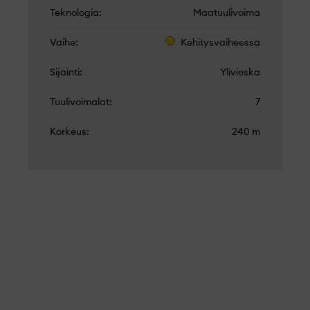
Teknologia
Maatuulivoima
Vaihe
Kehitysvaiheessa
Sijainti
Ylivieska
Tuulivoimalat
7
Korkeus
240 m