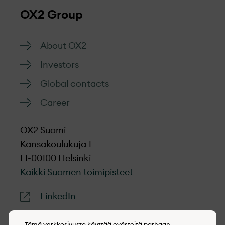
OX2 Group
About OX2
Investors
Global contacts
Career
OX2 Suomi
Kansakoulukuja 1
FI-00100 Helsinki
Kaikki Suomen toimipisteet
LinkedIn