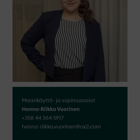
mennessä.
kunnioittavasti, objektiivisesti ja
Kestävyys on luontainen osa
tehokkaasti.
hankkeitamme aina varhaisesta
Siirry lomakkeeseen
suunnitteluvaiheesta rakentamiseen ja
hallinnointiin saakka.
Maankäyttö- ja sopimusasiat
Henna-Riikka Vuorinen
+358 44 364 5917
henna-riikka.vuorinen@​ox2.com