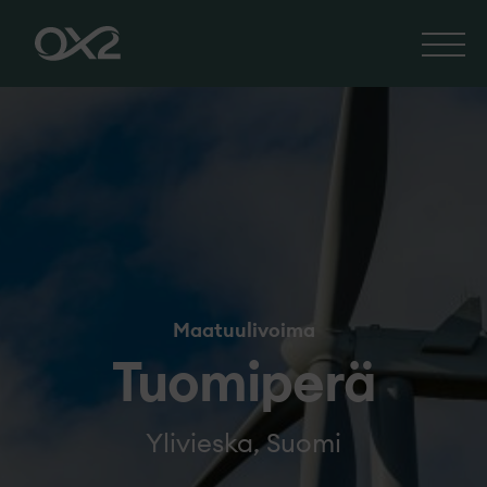
Maatuulivoima
Tuomiperä
Ylivieska, Suomi