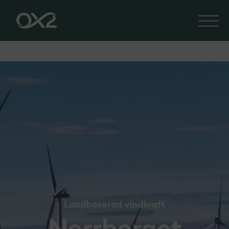
Landbaserad vindkraft