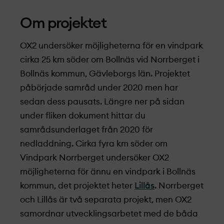
Om projekt­et
OX2 undersöker möjligheterna för en vindpark
cirka 25 km söder om Bollnäs vid Norrberget i
Bollnäs kommun, Gävleborgs län. Projekt­et
påbörjade samråd under 2020 men har
sedan dess pausats. Längre ner på sidan
under fliken dokument hittar du
samrådsunderlaget från 2020 för
nedladdning. Cirka fyra km söder om
Vindpark Norrberget undersöker OX2
möjligheterna för ännu en vindpark i Bollnäs
kommun, det projekt­et heter
Lillås
. Norrberget
och Lillås är två separata projekt­, men OX2
samordnar utvecklingsarbetet med de båda