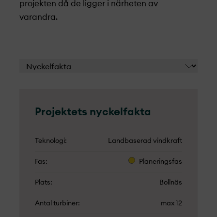
projekt­en då de ligger i närheten av
varandra.
Projekt­ets nyckelfakta
Teknologi
Landbaserad vindkraft
Fas
Planeringsfas
Plats
Bollnäs
Antal turbiner
max 12