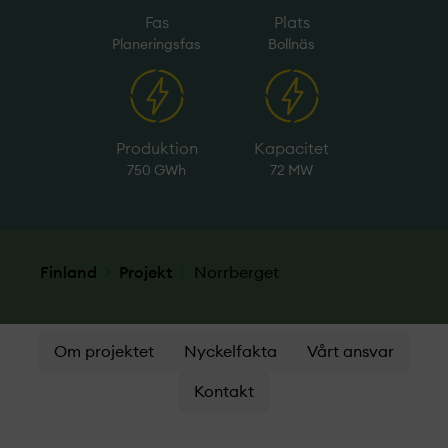
Fas
Plats
Planeringsfas
Bollnäs
Produktion
Kapacitet
750 GWh
72 MW
Finland
Projekt­
Norrberget
Om projektet
Nyckelfakta
Vårt ansvar
Kontakt