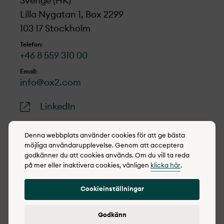
Sverige (HK)
Lilla Nygatan 1, Box 2299
103 17 Stockholm
Telefon:
+46 8 559 310 00
Email:
info@ox2.com
LinkedIn
Denna webbplats använder cookies för att ge bästa
möjliga användarupplevelse. Genom att acceptera
godkänner du att cookies används. Om du vill ta reda
© 2022-2026 OX2
på mer eller inaktivera cookies, vänligen
klicka här
.
Cookie policy
Cookieinställningar
Integritetspolicy
Rapportera synpunkter
Godkänn