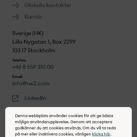
Globala kontakter
Karriär
Sverige (HK)
Lilla Nygatan 1, Box 2299
103 17 Stockholm
Telefon:
+46 8 559 310 00
Email:
info@ox2.com
LinkedIn
Denna webbplats använder cookies för att ge bästa
möjliga användarupplevelse. Genom att acceptera
godkänner du att cookies används. Om du vill ta reda
© 2022-2026 OX2
på mer eller inaktivera cookies, vänligen
klicka här
.