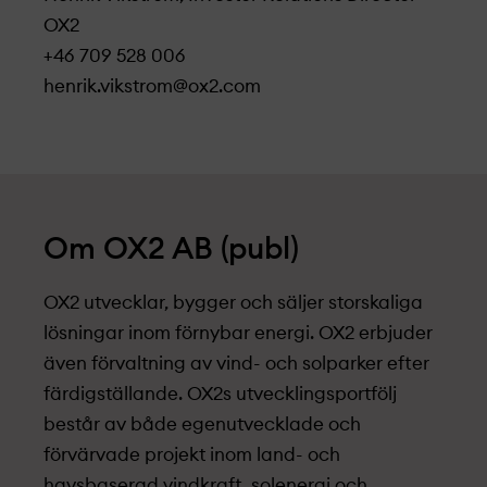
OX2
+46 709 528 006
henrik.vikstrom@ox2.com
Om OX2 AB (publ)
OX2 utvecklar, bygger och säljer storskaliga
lösningar inom förnybar energi. OX2 erbjuder
även förvaltning av vind- och solparker efter
färdigställande. OX2s utvecklingsportfölj
består av både egenutvecklade och
förvärvade projekt­ inom land- och
havsbaserad vindkraft, solenergi och