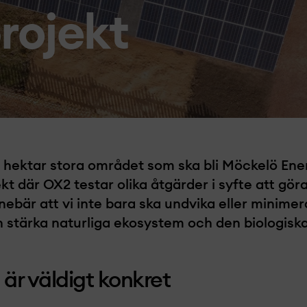
rojekt­­
io hektar stora området som ska bli Möckelö En
t­­­­­­ där OX2 testar olika åtgärder i syfte att gö
ebär att vi inte bara ska undvika eller minimera pro
n stärka naturliga ekosystem och den biologisk
är väldigt konkret