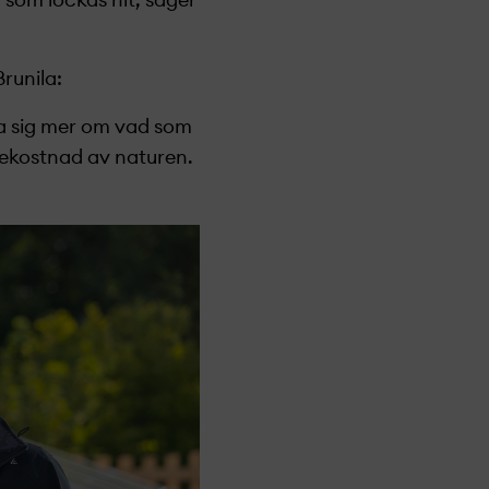
 som lockas hit, säger
Brunila:
ära sig mer om vad som
bekostnad av naturen.