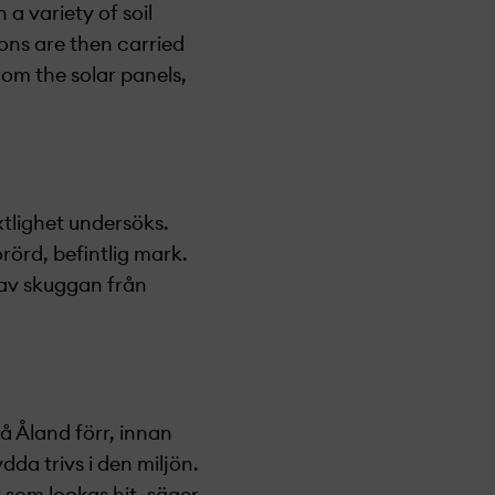
 a variety of soil
ions are then carried
rom the solar panels,
xtlighet undersöks.
orörd, befintlig mark.
 av skuggan från
å Åland förr, innan
dda trivs i den miljön.