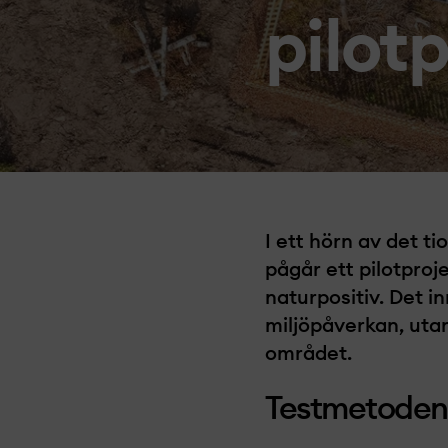
pilotp
I ett hörn av det t
pågår ett pilotprojek
naturpositiv. Det inn
miljöpåverkan, uta
området.
Testmetoden 