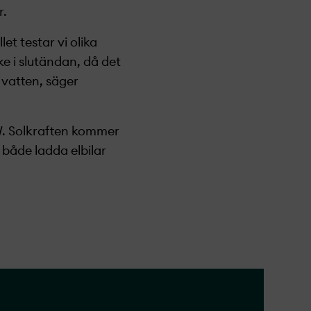
r.
et testar vi olika
e i slutändan, då det
r vatten, säger
W. Solkraften kommer
både ladda elbilar