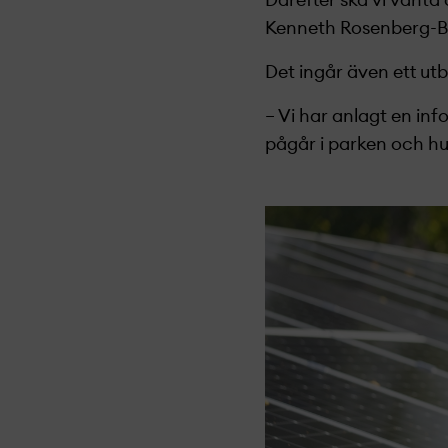
Därefter ska vi vänta
Kenneth Rosenberg-Brun
Det ingår även ett utbi
– Vi har anlagt en in
pågår i parken och hu