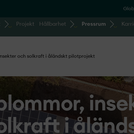
Glob
t
Projekt
Hållbarhet
Pressrum
Karri
ekter och solkraft i åländskt pilotprojekt­­
lommor, inse
olkraft i åländ