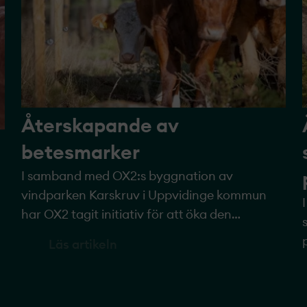
Återskapande av
betesmarker
I samband med OX2:s byggnation av
vindparken Karskruv i Uppvidinge kommun
har OX2 tagit initiativ för att öka den
biologiska mångfalden genom att återskapa
Läs artikeln
betesmark.