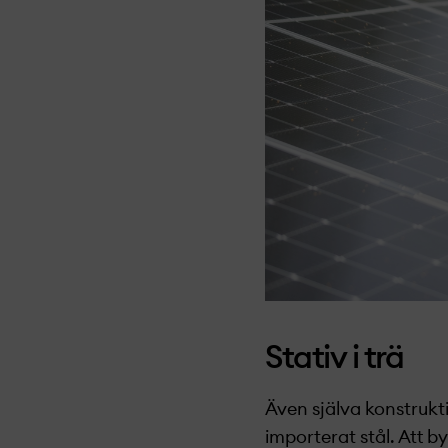
Stativ i trä
Även själva konstrukti
importerat stål. Att b