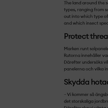
The land around the so
types, ranging from sa
out into which type of
and which insect spec
Protect thre
Marken runt solpaneler
Rutorna innehåller var
Därefter undersöks vi
panelerna och vilka ins
Skydda hotad
– Vi kommer så ängsbl
det storskaliga jordbr