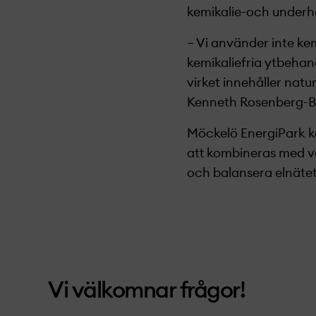
kemikalie-och underhål
– Vi använder inte kem
kemikaliefria ytbehan
virket innehåller natur
Kenneth Rosenberg-Br
Möckelö EnergiPark k
att kombineras med vä
och balansera elnäte
Vi välkomnar frågor!