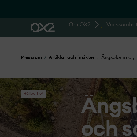
Om OX2
Verksamhe
Pressrum
Artiklar och insikter
Ängsblommor, ins
Hållbarhet
Ängsb
och s