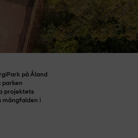
ergiPark på Åland
ra parken
jekt­­­­­­ets
a mångfalden i