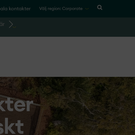
ala kontakter
Välj region: Corporate
är
kter
skt