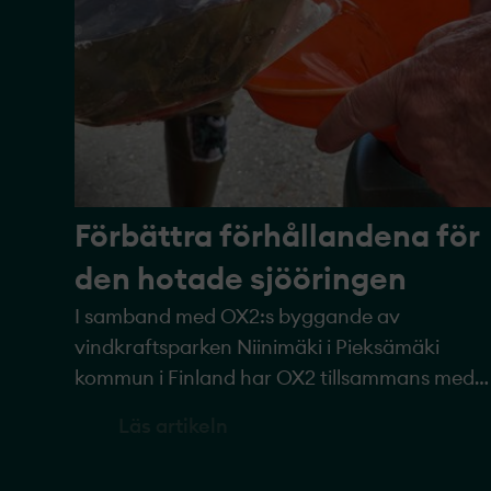
Förbättra förhållandena för
den hotade sjööringen
I samband med OX2:s byggande av
vindkraftsparken Niinimäki i Pieksämäki
kommun i Finland har OX2 tillsammans med
partners tagit initiativ till att öka den
Läs artikeln
biologiska mångfalden genom att återställa
bäckarna där den hotade sjööringen lever.