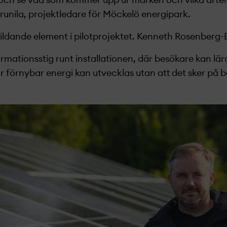
 och se vad som kommer upp ur marken och vilka arter
ila, projekt­­­­­­ledare för Möckelö energipark.
ldande element i pilotprojekt­­­­­­et. Kenneth Rosenberg-
formationsstig runt installationen, där besökare kan l
r förnybar energi kan utvecklas utan att det sker på 