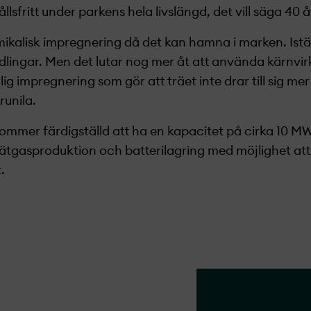
lsfritt under parkens hela livslängd, det vill säga 40 å
ikalisk impregnering då det kan hamna i marken. Iställ
dlingar. Men det lutar nog mer åt att använda kärnvirk
lig impregnering som gör att träet inte drar till sig me
unila.
ommer färdigställd att ha en kapacitet på cirka 10 M
tgasproduktion och batterilagring med möjlighet att 
t.