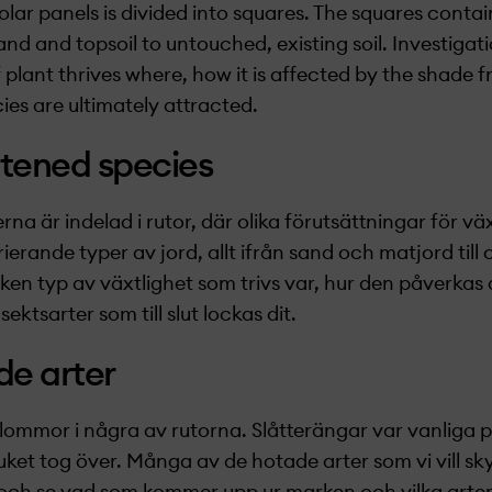
lar panels is divided into squares. The squares contain
nd and topsoil to untouched, existing soil. Investigat
 plant thrives where, how it is affected by the shade f
ies are ultimately attracted.
atened species
na är indelad i rutor, där olika förutsättningar för vä
ierande typer av jord, allt ifrån sand och matjord till 
lken typ av växtlighet som trivs var, hur den påverkas
ektsarter som till slut lockas dit.
e arter
ommor i några av rutorna. Slåtterängar var vanliga p
uket tog över. Många av de hotade arter som vi vill sky