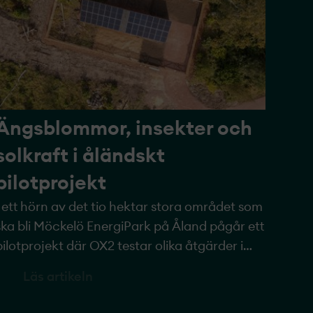
Ängsblommor, insekter och
solkraft i åländskt
pilotprojekt­­
I ett hörn av det tio hektar stora området som
ska bli Möckelö EnergiPark på Åland pågår ett
pilotprojekt­ där OX2 testar olika åtgärder i
syfte att göra parken naturpositiv. Det
Läs artikeln
innebär att vi inte bara ska undvika eller
minimera projekt­ets miljöpåverkan, utan