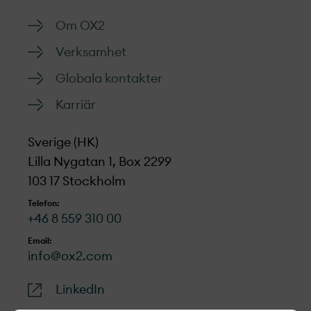
Om OX2
Verksamhet
Globala kontakter
Karriär
Sverige (HK)
Lilla Nygatan 1, Box 2299
103 17 Stockholm
Telefon:
+46 8 559 310 00
Email:
info@ox2.com
LinkedIn