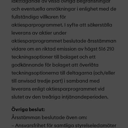
iakttagande av vissa övriga begränsningar
och eventuella omräkningar i enlighet med de
fullständiga villkoren för
aktiesparprogrammet. I syfte att säkerställa
leverans av aktier under
aktiesparprogrammet beslutade årsstämman
vidare om en riktad emission av högst 516 210
teckningsoptioner till bolaget och ett
godkännande för bolaget att överlåta
teckningsoptionerna till deltagarna (och/eller
till anvisad tredje part) i samband med
leverans enligt aktiesparprogrammet vid
slutet av den treåriga intjänandeperioden.
Övriga beslut:
Årsstämman beslutade även om:
– Ansvarsfrihet för samtliga styrelseledamöter