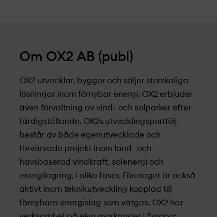
Om OX2 AB (publ)
OX2 utvecklar, bygger och säljer storskaliga
lösningar inom förnybar energi. OX2 erbjuder
även förvaltning av vind- och solparker efter
färdigställande. OX2s utvecklingsportfölj
består av både egenutvecklade och
förvärvade projekt­ inom land- och
havsbaserad vindkraft, solenergi och
energilagring, i olika faser. Företaget är också
aktivt inom teknikutveckling kopplad till
förnybara energislag som vätgas. OX2 har
verksamhet på elva marknader i Europa: