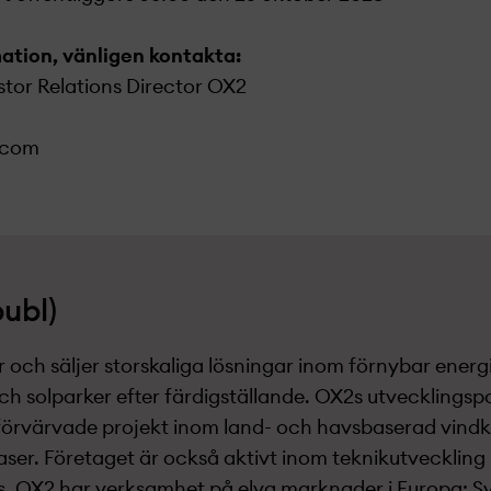
mation, vänligen kontakta:
stor Relations Director OX2
.com
ubl)
 och säljer storskaliga lösningar inom förnybar energ
och solparker efter färdigställande. OX2s utvecklingsp
rvärvade projekt­ inom land- och havsbaserad vindkr
 faser. Företaget är också aktivt inom teknikutveckling
. OX2 har verksamhet på elva marknader i Europa: Sve