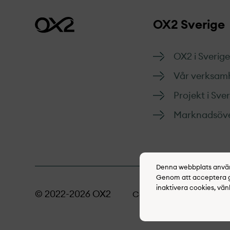
OX2 Sverige
OX2 i Sverige
Vår verksam
Projekt­ i Sve
Marknads­öve
Denna webbplats använd
Genom att acceptera go
inaktivera cookies, vän
© 2022-2026 OX2
Cookie policy
Inte