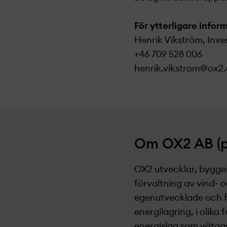
För ytterligare infor
Henrik Vikström, Inve
+46 709 528 006
henrik.vikstrom@ox2
Om OX2 AB (p
OX2 utvecklar, bygger
förvaltning av vind- 
egenutvecklade och fö
energilagring, i olika
energislag som vätgas