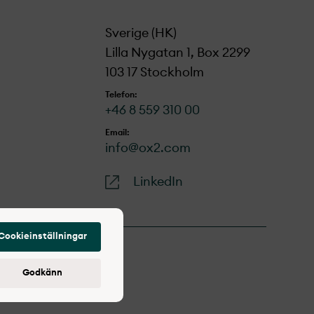
Sverige (HK)
Lilla Nygatan 1, Box 2299
103 17 Stockholm
Telefon:
+46 8 559 310 00
Email:
info@ox2.com
LinkedIn
Cookieinställningar
Godkänn