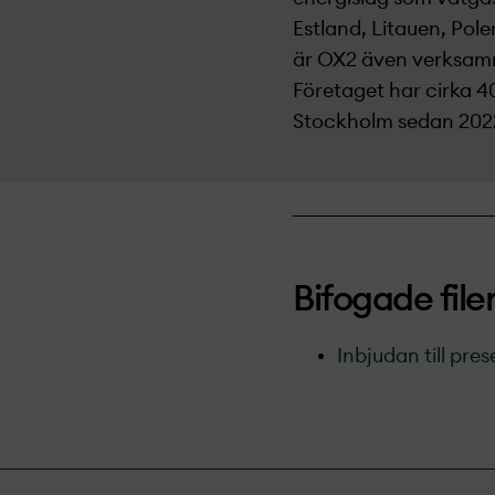
Estland, Litauen, Pol
är OX2 även verksamma
Företaget har cirka 
Stockholm sedan 202
Bifogade file
Inbjudan till pre