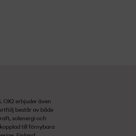
i. OX2 erbjuder även
ortfölj består av både
aft, solenergi och
 kopplad till förnybara
rige, Finland,