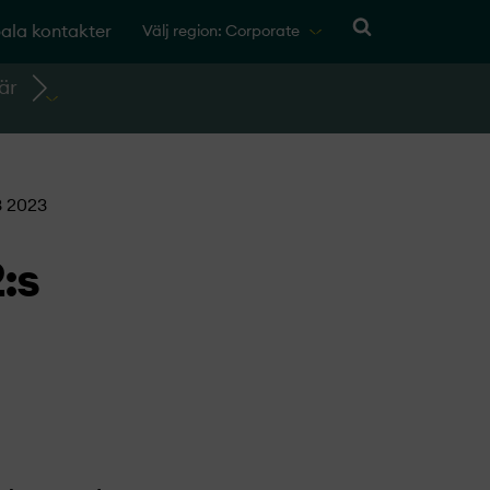
ala kontakter
Välj region: Corporate
är
3 2023
:s