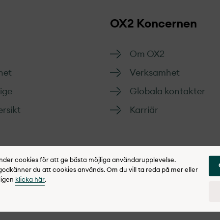
OX2 Koncernen
Om OX2
het
Verksamhet
rige
Globala kontakter
rsikt
Karriär
er cookies för att ge bästa möjliga användarupplevelse.
dkänner du att cookies används. Om du vill ta reda på mer eller
ligen
klicka här
.
gritetspolicy
Rapportera synpunkter