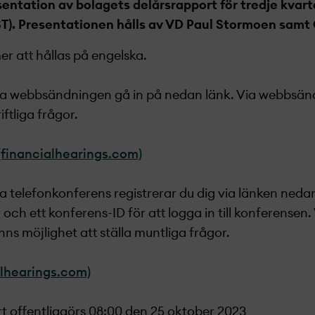
esentation av bolagets delårsrapport för tredje kvar
EST). Presentationen hålls av VD Paul Stormoen sam
 att hållas på engelska.
ia webbsändningen gå in på nedan länk. Via webbsän
iftliga frågor.
(financialhearings.com)
a telefonkonferens registrerar du dig via länken nedan
ch ett konferens-ID för att logga in till konferensen.
ns möjlighet att ställa muntliga frågor.
alhearings.com)
t offentliggörs 08:00 den 25 oktober 2023